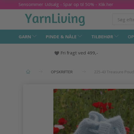
Sensommer Udsalg - Spar op til 50% - Klik her
GARN
PINDE & NÅLE
TILBEHØR
OP
Fri fragt ved 499,-
OPSKRIFTER
225-43 Treasure Pou