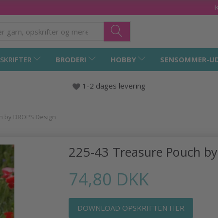
SKRIFTER
BRODERI
HOBBY
SENSOMMER-U
1-2 dages levering
ch by DROPS Design
225-43 Treasure Pouch b
74,80 DKK
DOWNLOAD OPSKRIFTEN HER