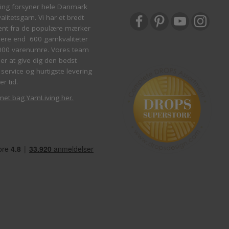
ving forsyner hele Danmark
litetsgarn. Vi har et bredt
ent fra de populære mærker
re end 600 garnkvaliteter
000 varenumre. Vores team
ber at give dig den bedst
service og hurtigste levering
er tid.
met bag YarnLiving her
.