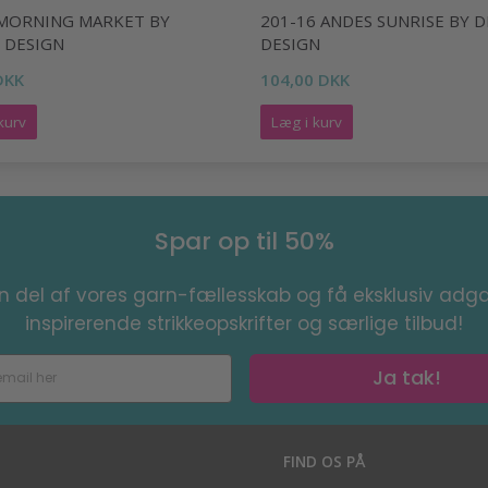
 MORNING MARKET BY
201-16 ANDES SUNRISE BY 
 DESIGN
DESIGN
DKK
104,00 DKK
kurv
Læg i kurv
Spar op til 50%
en del af vores garn-fællesskab og få eksklusiv adga
inspirerende strikkeopskrifter og særlige tilbud!
Ja tak!
S
FIND OS PÅ