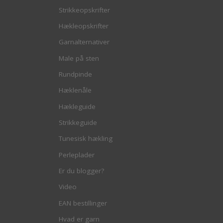
Strikkeopskrifter
Hækleopskrifter
Garnalternativer
Male på sten
Rundpinde
Hæklenåle
Hækleguide
Strikkeguide
Tunesisk hækling
Perleplader
Er du blogger?
Video
EAN bestillinger
Hvad er garn