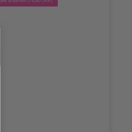
 alle til kurven
(74,80 DKK)