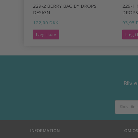
DESIGN
229-2 BERRY BAG BY DROPS
229-1
DESIGN
DROPS
122,00 DKK
93,95 
Læg i kurv
Læg i 
Bliv 
INFORMATION
OM O