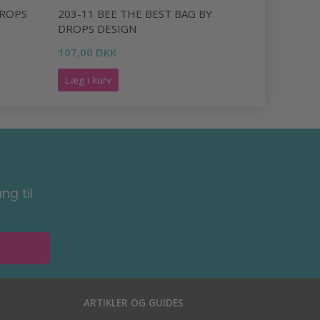
DROPS
203-11 BEE THE BEST BAG BY
113-3 MA
DROPS DESIGN
120,00 DK
107,00 DKK
Læg i kurv
Læg i kurv
ng til
ARTIKLER OG GUIDES