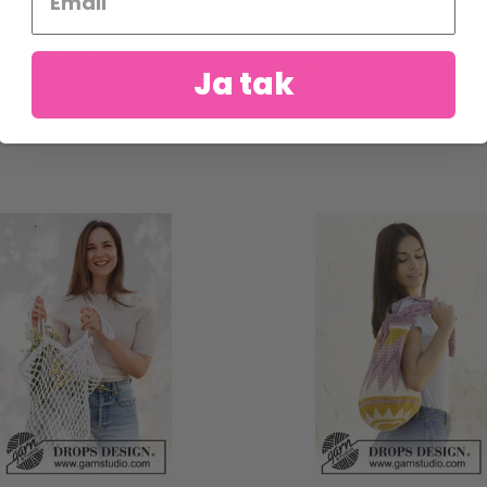
 nål 3 = 10 x 10 cm.
 nål 4 = 10 x 10 cm.
nge masker på 10 cm, skift til tykkere hæklenål. Får du for få mas
Ja tak