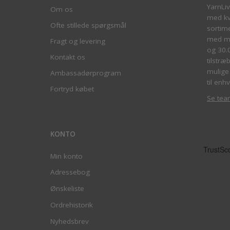
YarnLi
Om os
med kva
Ofte stillede spørgsmål
sortim
med me
Fragt og levering
og 30.
Kontakt os
tilstræ
mulige 
Ambassadørprogram
til enhv
Fortryd købet
Se tea
KONTO
Min konto
Adressebog
Ønskeliste
Ordrehistorik
Nyhedsbrev