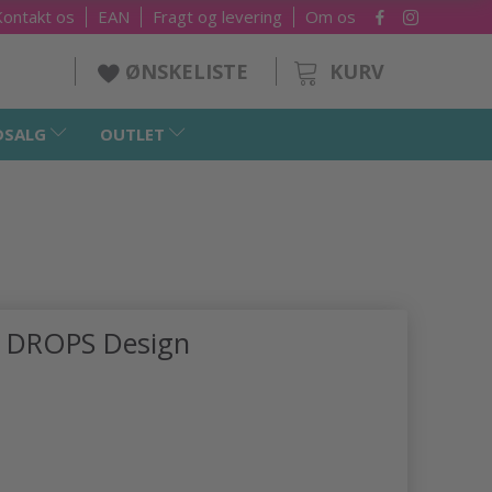
Kontakt os
EAN
Fragt og levering
Om os
KURV
ØNSKELISTE
DSALG
OUTLET
y DROPS Design