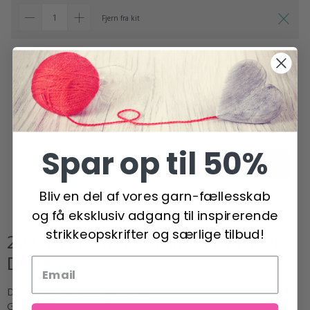
Fjern fra kit
DROPS Marble, knap, 20
mm (nr. 629)
2,95 DKK
På lager (40+)
Fjern fra kit
Spar op til 50%
Tilføj alle til kurven
Bliv en del af vores garn-fællesskab
og få eksklusiv adgang til inspirerende
strikkeopskrifter og særlige tilbud!
227-15 Habitat Cardigan by DROPS
Design
DROPS Design: Model fa-483
Garngruppe A + C + C