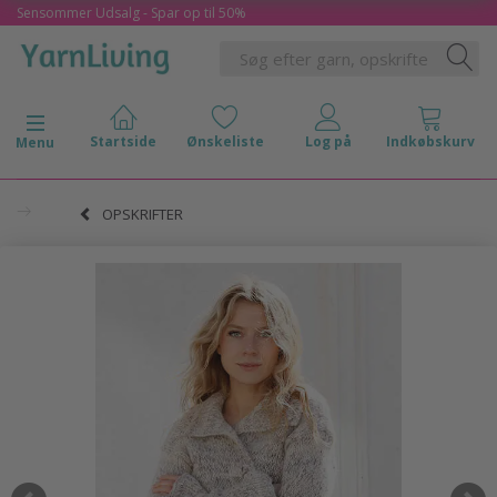
Sensommer Udsalg - Spar op til 50%
Skifte navigation
Menu
OPSKRIFTER