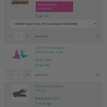
Tilbud udløber
31/08/2026
På lager (40+)
Fjern fra kit
KnitPro Pindebeskytter
(Small & Large, 4 stk)
16,95 DKK
På lager (40+)
Fjern fra kit
Målebånd, Sort/hvid,
150 cm
8,95 DKK
Pris fra
19 stk på lager