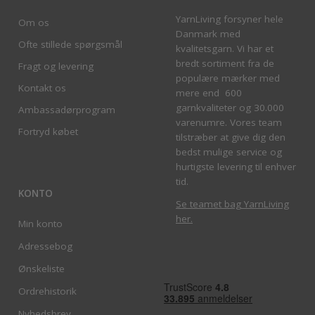
YarnLiving forsyner hele
Om os
Danmark med
Ofte stillede spørgsmål
kvalitetsgarn. Vi har et
bredt sortiment fra de
Fragt og levering
populære mærker med
Kontakt os
mere end 600
garnkvaliteter og 30.000
Ambassadørprogram
varenumre. Vores team
Fortryd købet
tilstræber at give dig den
bedst mulige service og
hurtigste levering til enhver
tid.
KONTO
Se teamet bag YarnLiving
her
.
Min konto
Adressebog
Ønskeliste
Ordrehistorik
Nyhedsbrev