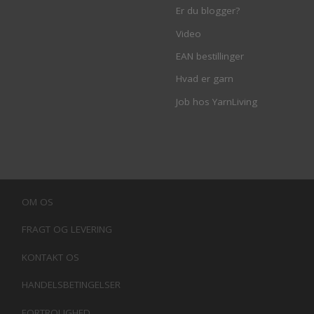
Er du blogger?
Video
EAN bestillinger
Hvad er garn
Job hos YarnLiving
OM OS
FRAGT OG LEVERING
KONTAKT OS
HANDELSBETINGELSER
FORTROLIGHED