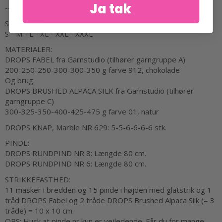
Ja tak
-------------------------------------------------------
STØRRELSE:
S - M - L - XL - XXL - XXXL
MATERIALER:
DROPS FABEL fra Garnstudio (tilhører garngruppe A)
200-250-250-300-300-350 g farve 912, chokolade
Og brug:
DROPS BRUSHED ALPACA SILK fra Garnstudio (tilhører
garngruppe C)
300-325-350-400-425-475 g farve 01, natur
DROPS KNAP, Marble NR 629: 5-5-6-6-6-6 stk.
PINDE:
DROPS RUNDPIND NR 8: Længde 80 cm.
DROPS RUNDPIND NR 6: Længde 80 cm.
STRIKKEFASTHED:
11 masker i bredden og 15 pinde i højden med glatstrik og 1
tråd DROPS Fabel og 2 tråde DROPS Brushed Alpaca Silk (= 3
tråde) = 10 x 10 cm.
OBS: Husk at pinde nr kun er vejledende. Får du for mange