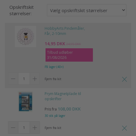
Opskriftskit
størrelser:
HobbyArts Pindemåler,
Får, 2-10mm
14,95 DKK
24,95 DKK
Tilbud udløber
31/08/2026
På lager (40+)
Fjern fra kit
Prym Magnetplade til
opskrifter
108,00 DKK
Pris fra
30 stk på lager
Fjern fra kit