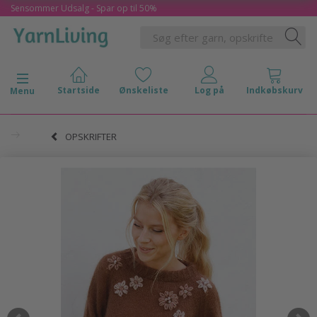
Sensommer Udsalg - Spar op til 50%
Skifte navigation
Menu
OPSKRIFTER