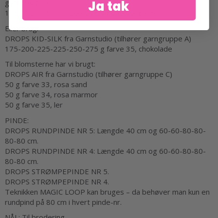
Ja tak
garngruppe C)
125-150-175-175-200-225 g farve 05, beige
Eller brug:
DROPS KID-SILK fra Garnstudio (tilhører garngruppe A)
175-200-225-225-250-275 g farve 35, chokolade
Til blomsterne har vi brugt:
DROPS AIR fra Garnstudio (tilhører garngruppe C)
50 g farve 33, rosa sand
50 g farve 34, rosa marmor
50 g farve 35, ler
PINDE:
DROPS RUNDPINDE NR 5: Længde 40 cm og 60-60-80-80-
80-80 cm.
DROPS RUNDPINDE NR 4: Længde 40 cm og 60-60-80-80-
80-80 cm.
DROPS STRØMPEPINDE NR 5.
DROPS STRØMPEPINDE NR 4.
Teknikken MAGIC LOOP kan bruges – da behøver man kun en
rundpind på 80 cm i hvert pinde-nr.
NÅL: Til brodering.