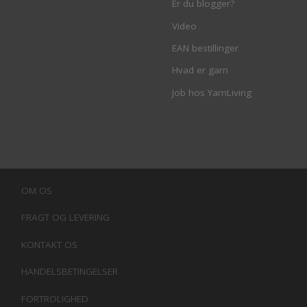
Er du blogger?
Video
EAN bestillinger
Hvad er garn
Job hos YarnLiving
OM OS
FRAGT OG LEVERING
KONTAKT OS
HANDELSBETINGELSER
FORTROLIGHED