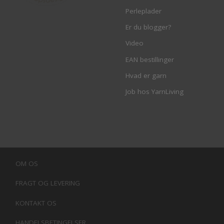
Perleplader
Er du blogger?
Video
EAN bestillinger
Hvad er garn
Job hos YarnLiving
OM OS
FRAGT OG LEVERING
KONTAKT OS
HANDELSBETINGELSER