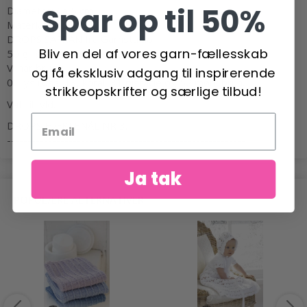
Spar op til 50%
Diameter: Ca 5 cm
Materialer:
DROPS SAFRAN fra Garnstudio
Bliv en del af vores garn-fællesskab
50 g i ønsket farve.
Vi har brugt:
og få eksklusiv adgang til inspirerende
01 lys rosa, 13, koral, 31 pistacie og 52 mørk brun.
strikkeopskrifter og særlige tilbud!
Vat til fyld.
DROPS HÆKLENÅL NR 3.
----------------------------------------------------------
Ja tak
POPULÆRE ALTERNATIVER