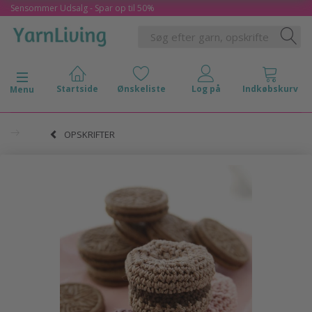
Sensommer Udsalg - Spar op til 50%
Skifte navigation
Menu
OPSKRIFTER