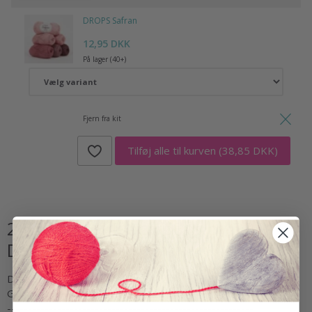
DROPS Safran
12,95 DKK
På lager (40+)
Fjern fra kit
Tilføj alle til kurven
(38,85 DKK)
24-35 Sweet Macaroons by DROPS
Design
DROPS Design: Model nr n-001-bn
Garngruppe A
-----------------------------------------------------------