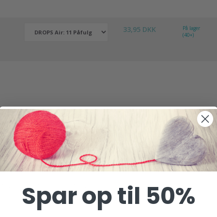
33,95 DKK
På lager
(40+)
s by DROPS Design
-
Spar op til 50%
22/128 - 134/140 - 146/152