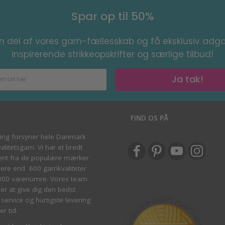
Spar op til 50%
en del af vores garn-fællesskab og få eksklusiv adga
inspirerende strikkeopskrifter og særlige tilbud!
Ja tak!
S
FIND OS PÅ
ving forsyner hele Danmark
litetsgarn. Vi har et bredt
ent fra de populære mærker
re end 600 garnkvaliteter
000 varenumre. Vores team
ber at give dig den bedst
service og hurtigste levering
er tid.