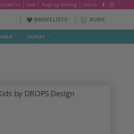
Kontakt os
EAN
Fragt og levering
Om os
KURV
ØNSKELISTE
DSALG
OUTLET
 Kids by DROPS Design