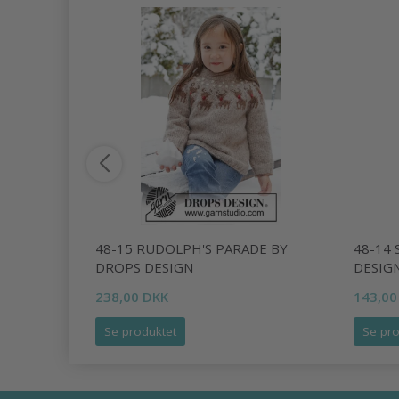
 BY DROPS
48-15 RUDOLPH'S PARADE BY
48-14
DROPS DESIGN
DESIG
238,00 DKK
143,00
Se produktet
Se pro