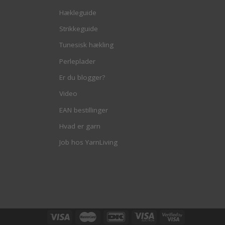
Hækleguide
Strikkeguide
Tunesisk hækling
Perleplader
Er du blogger?
Video
EAN bestillinger
Hvad er garn
Job hos YarnLiving