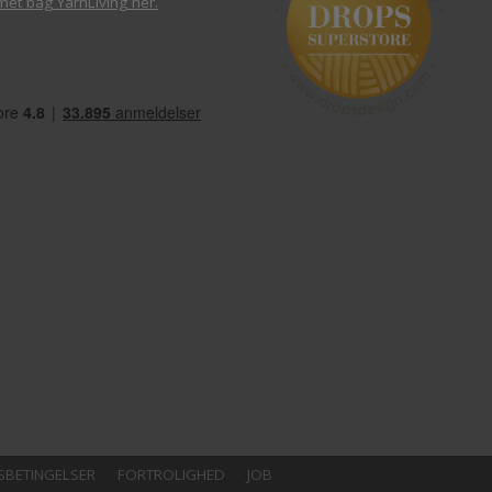
met bag YarnLiving her
.
SBETINGELSER
FORTROLIGHED
JOB