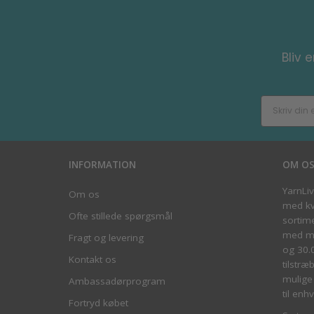
Bliv 
INFORMATION
OM O
YarnLi
Om os
med kva
Ofte stillede spørgsmål
sortim
med me
Fragt og levering
og 30.
Kontakt os
tilstræ
mulige 
Ambassadørprogram
til enhv
Fortryd købet