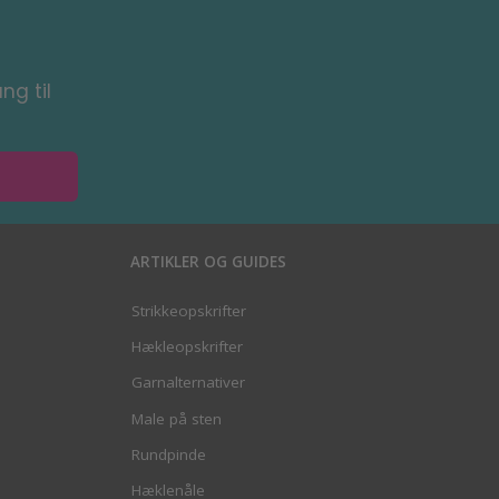
ng til
ARTIKLER OG GUIDES
Strikkeopskrifter
Hækleopskrifter
Garnalternativer
Male på sten
Rundpinde
Hæklenåle