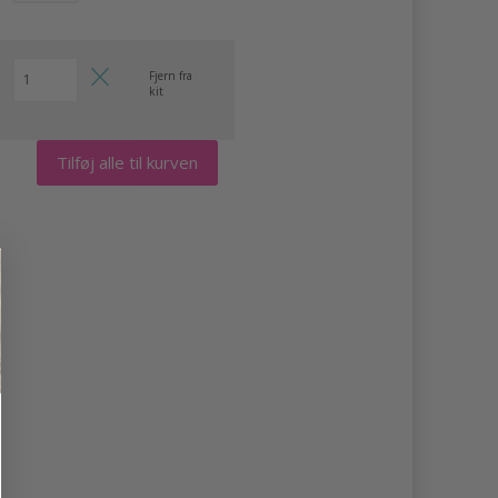
Fjern fra
kit
Tilføj alle til kurven