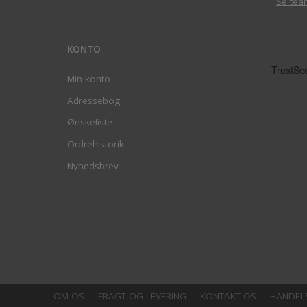
Se tea
KONTO
Min konto
Adressebog
Ønskeliste
Ordrehistorik
Nyhedsbrev
OM OS
FRAGT OG LEVERING
KONTAKT OS
HANDEL