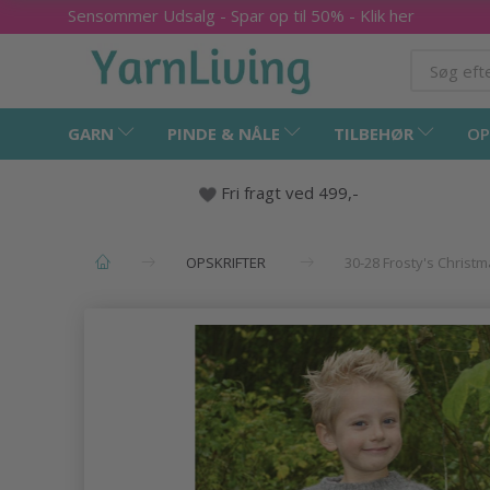
Sensommer Udsalg - Spar op til 50% - Klik her
GARN
PINDE & NÅLE
TILBEHØR
OP
Fri fragt ved 499,-
OPSKRIFTER
30-28 Frosty's Christ