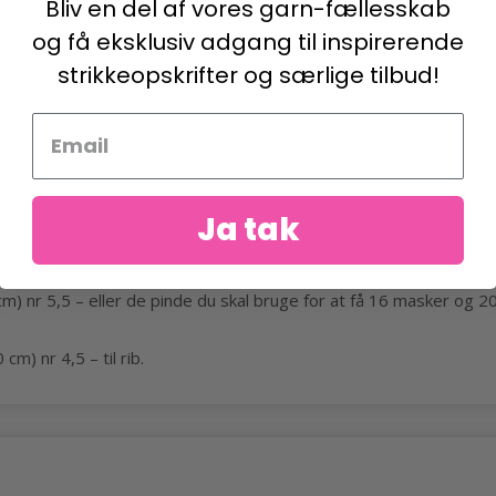
Bliv en del af vores garn-fællesskab
og få eksklusiv adgang til inspirerende
strikkeopskrifter og særlige tilbud!
 C)
Ja tak
,5 – eller de pinde du skal bruge for at få 16 masker og 20 p
nr 4,5 – til rib.