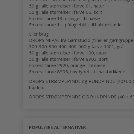
50 g i alle størrelser i farve 01, natur
50 g i alle størrelser i farve 06, sort
En rest farve 13, orange - til næse
En rest farve 11, påfugleblå - til halstørklæde
Eller brug:
DROPS NEPAL fra Garnstudio (tilhører garngruppe
300-300-300-400-400-500 g farve 0501, grå
50 g i alle størrelser i farve 100, natur
50 g i alle størrelser i farve 8903, sort
En rest farve 2920, orange - til næse
En rest farve 8905, havdybet - til halstørklæde
DROPS STRØMPEPINDE og RUNDPINDE (40+60 cm) nr 5
højden.
DROPS STRØMPEPINDE OG RUNDPINDE (40 + 60 cm) 
POPULÆRE ALTERNATIVER