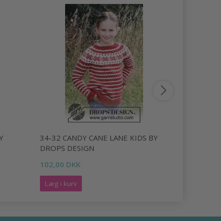
Y
34-32 CANDY CANE LANE KIDS BY
34-22 HAP
DROPS DESIGN
DESIGN
102,00 DKK
288,00 DK
Læg i kurv
Læg i kurv