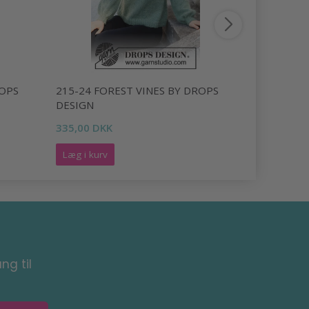
OPS
215-24 FOREST VINES BY DROPS
219-5 ARC
DESIGN
DESIGN
335,00 DKK
192,00 DK
Læg i kurv
Læg i kurv
ng til