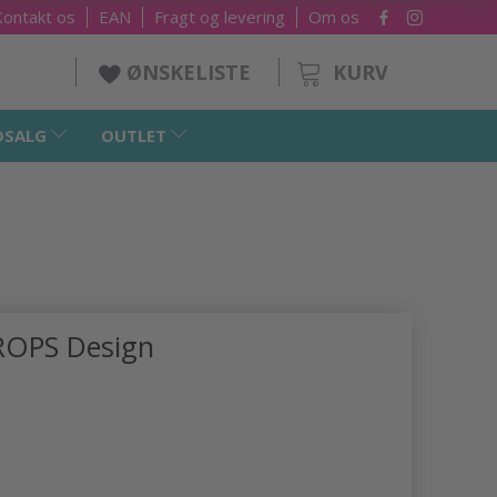
Kontakt os
EAN
Fragt og levering
Om os
KURV
ØNSKELISTE
DSALG
OUTLET
ROPS Design