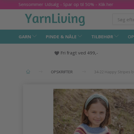
Sensommer Udsalg - Spar op til 50% - Klik her
GARN
PINDE & NÅLE
TILBEHØR
OP
Fri fragt ved 499,-
OPSKRIFTER
34-22 Happy Stripes 