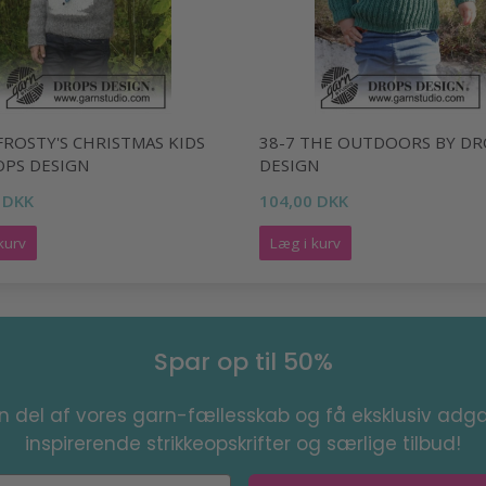
FROSTY'S CHRISTMAS KIDS
38-7 THE OUTDOORS BY DR
OPS DESIGN
DESIGN
 DKK
104,00 DKK
kurv
Læg i kurv
Spar op til 50%
en del af vores garn-fællesskab og få eksklusiv adga
inspirerende strikkeopskrifter og særlige tilbud!