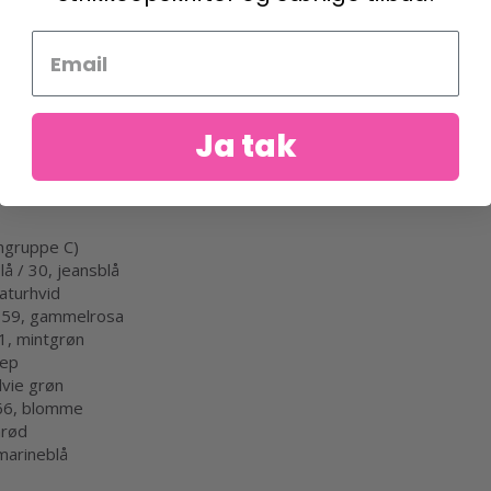
Ja tak
ngruppe C)
 / 30, jeansblå
aturhvid
 59, gammelrosa
1, mintgrøn
nep
lvie grøn
 66, blomme
nrød
marineblå