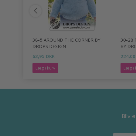
E BY
38-5 AROUND THE CORNER BY
30-28 
DROPS DESIGN
BY DR
63,95 DKK
224,00
Læg i kurv
Læg i 
Bliv 