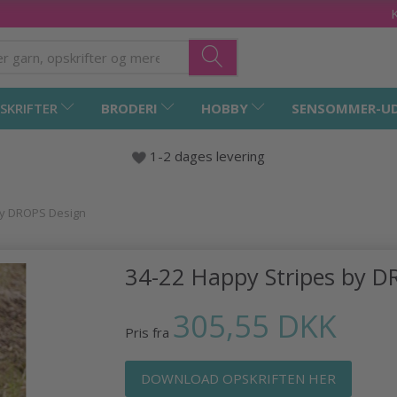
SKRIFTER
BRODERI
HOBBY
SENSOMMER-U
1-2 dages levering
by DROPS Design
34-22 Happy Stripes by D
305,55 DKK
Pris fra
DOWNLOAD OPSKRIFTEN HER