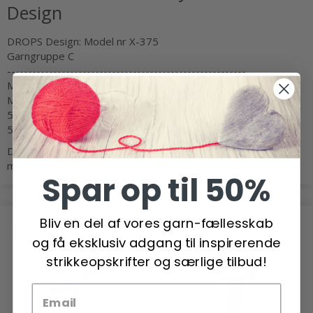
Design
DROPS Design: Model nr X-375
Garngruppe C
---------------------------------------------------------
Mål: ca. 8 x 24 cm
Materialer: DROPS ALASKA fra Garnstudio
50 g f.nr 10, rød
50 g f.nr 02, natur
DROPS PINDE NR 5 - eller den p.nr du skal bruge for at få 17
m x 34 p retstrik på 10 x 10 cm.
Spar op til 50%
Bliv en del af vores garn-fællesskab
POPULÆRE ALTERNATIVER
og få eksklusiv adgang til inspirerende
strikkeopskrifter og særlige tilbud!