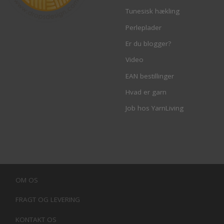
Tunesisk hækling
Perleplader
Er du blogger?
Video
EAN bestillinger
Hvad er garn
Job hos YarnLiving
OM OS
FRAGT OG LEVERING
KONTAKT OS