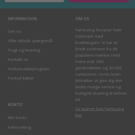
INFORMATION
OM OS
YarnLiving forsyner hele
Om os
Danmark med
Ofte stillede spørgsmål
kvalitetsgarn. Vi har et
bredt sortiment fra de
Fragt og levering
populære mærker med
Kontakt os
mere end 600
garnkvaliteter og 30.000
Ambassadørprogram
varenumre. Vores team
Fortryd købet
tilstræber at give dig den
bedst mulige service og
hurtigste levering til enhver
tid.
KONTO
Se teamet bag YarnLiving
her
.
Min konto
Adressebog