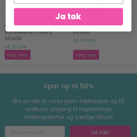
Ja tak
0-737 FROSTY THE
0-565 ELF HELP BY DROPS
BOOKMAN BY DROPS
DESIGN
DESIGN
93,95 DKK
68,95 DKK
Læg i kurv
Læg i kurv
Spar op til 50%
Bliv en del af vores garn-fællesskab og få
eksklusiv adgang til inspirerende
strikkeopskrifter og særlige tilbud!
Ja tak!