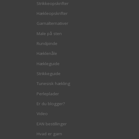
Strikkeopskrifter
Hækleopskrifter
Garnalternativer
Male på sten
Rundpinde
Hæklenåle
Hækleguide
Strikkeguide
Tunesisk hækling
Perleplader
Er du blogger?
Video
EAN bestillinger
Hvad er garn