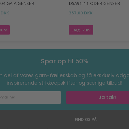
04 GAIA GENSER
DSA91-11 ODER GENSER
 DKK
357,00 DKK
kurv
Læg i kurv
Spar op til 50%
en del af vores garn-fællesskab og få eksklusiv adga
inspirerende strikkeopskrifter og særlige tilbud!
Ja tak!
S
FIND OS PÅ