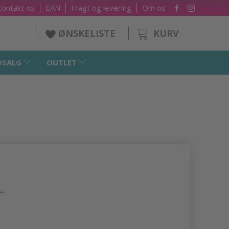
Kontakt os
EAN
Fragt og levering
Om os
KURV
ØNSKELISTE
DSALG
OUTLET
KK