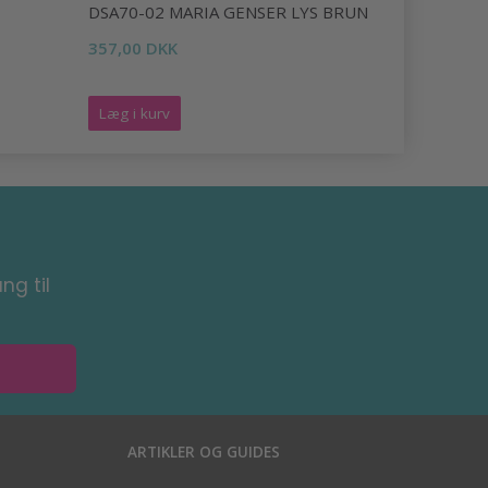
DSA70-02 MARIA GENSER LYS BRUN
DSA90-11 
357,00 DKK
295,00 DK
Læg i kurv
Læg i kurv
ng til
ARTIKLER OG GUIDES