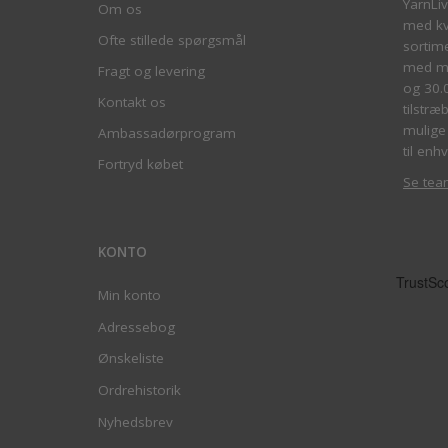
YarnLi
Om os
med kva
Ofte stillede spørgsmål
sortim
med me
Fragt og levering
og 30.
Kontakt os
tilstræ
mulige 
Ambassadørprogram
til enhv
Fortryd købet
Se tea
KONTO
Min konto
Adressebog
Ønskeliste
Ordrehistorik
Nyhedsbrev