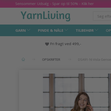
Sensommer Udsalg - Spar op til 50% - Klik her
GARN
PINDE & NÅLE
TILBEHØR
OP
Fri fragt ved 499,-
OPSKRIFTER
DSA91-16 Visla Gense