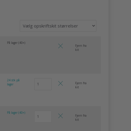
På lager (40+)
Fjern fra
kit
24 stk på
Fjern fra
lager
kit
På lager (40+)
Fjern fra
kit