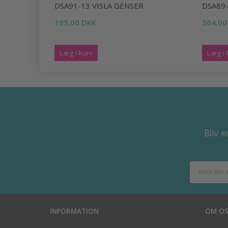
R
DSA91-13 VISLA GENSER
DSA89-
195,00 DKK
364,00
Læg i kurv
Læg i 
Bliv 
INFORMATION
OM O