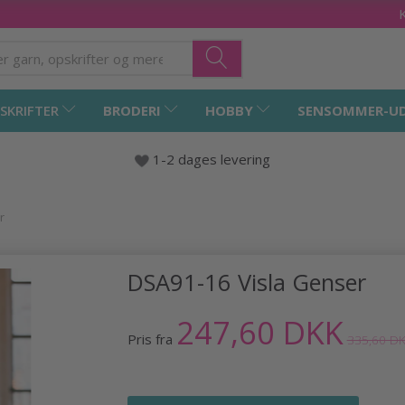
SKRIFTER
BRODERI
HOBBY
SENSOMMER-U
1-2 dages levering
r
DSA91-16 Visla Genser
247,60 DKK
Pris fra
335,60 D