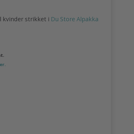
l kvinder strikket i
Du Store Alpakka
at.
er.