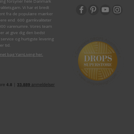
ving forsyner hele Danmark
litetsgarn. Vi har et bredt
ent fra de populære mærker
re end 600 garnkvaliteter
000 varenumre. Vores team
ber at give dig den bedst
service og hurtigste levering
er tid.
met bag YarnLiving her
.