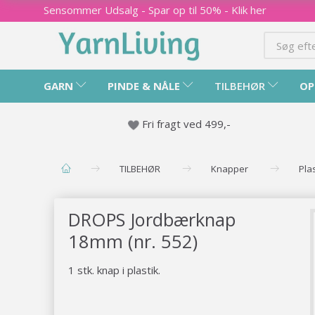
Sensommer Udsalg - Spar op til 50% - Klik her
GARN
PINDE & NÅLE
TILBEHØR
OP
Fri fragt ved 499,-
TILBEHØR
Knapper
Pla
DROPS Jordbærknap
18mm (nr. 552)
1 stk. knap i plastik.