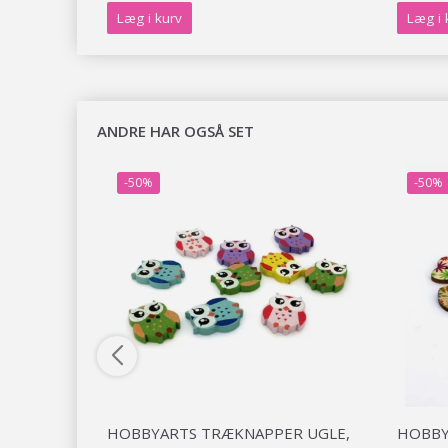
Læg i kurv
Læg i 
ANDRE HAR OGSÅ SET
-50%
-50%
TE
HOBBYARTS TRÆKNAPPER UGLE,
HOBBY