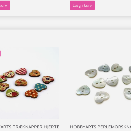
kurv
Læg i kurv
Spar op til 50%
Bliv en del af vores garn-fællesskab
og få eksklusiv adgang til inspirerende
strikkeopskrifter og særlige tilbud!
Ja tak
ARTS TRÆKNAPPER HJERTE
HOBBYARTS PERLEMORSKN