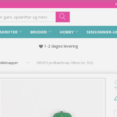
SKRIFTER
BRODERI
HOBBY
SENSOMMER-U
1-2 dages levering
stikknapper
DROPS Jordbærknap 18mm (nr. 552)