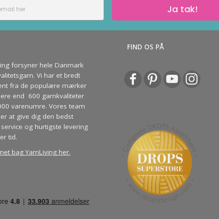
Ja tak!
S
FIND OS PÅ
ving forsyner hele Danmark
litetsgarn. Vi har et bredt
ent fra de populære mærker
re end 600 garnkvaliteter
000 varenumre. Vores team
ber at give dig den bedst
service og hurtigste levering
er tid.
met bag YarnLiving her
.