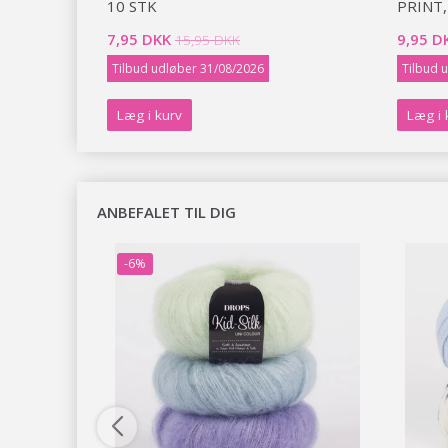
-12.00MM)
10 STK
PRINT,
7,95 DKK
9,95 D
15,95 DKK
Tilbud udløber 31/08/2026
Tilbud 
Læg i kurv
Læg i 
ANBEFALET TIL DIG
-6%