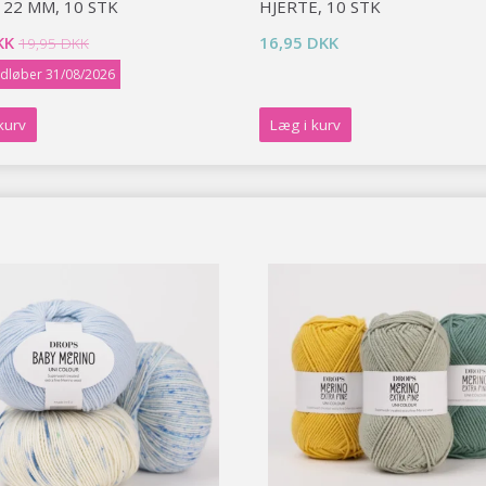
 22 MM, 10 STK
HJERTE, 10 STK
KK
16,95 DKK
19,95 DKK
udløber 31/08/2026
kurv
Læg i kurv