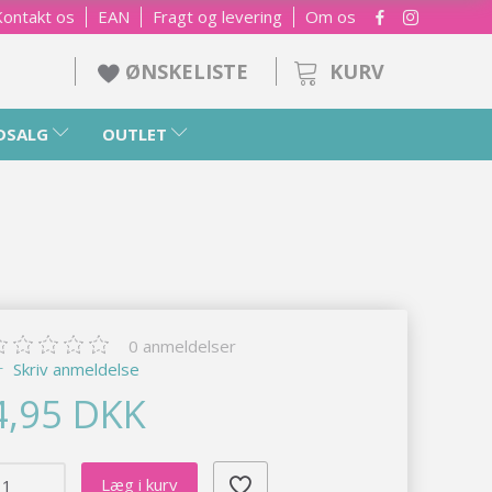
Kontakt os
EAN
Fragt og levering
Om os
KURV
ØNSKELISTE
DSALG
OUTLET
0
anmeldelser
Skriv anmeldelse
4,95 DKK
Læg i kurv