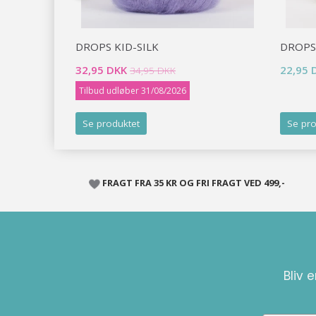
DROPS KID-SILK
DROPS
32,95 DKK
22,95 
34,95 DKK
Tilbud udløber 31/08/2026
Se produktet
Se pro
FRAGT FRA 35 KR OG FRI FRAGT VED 499,-
Bliv 