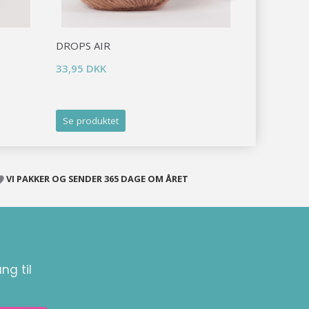
DROPS AIR
DROPS LI
33,95 DKK
16,95 DKK
Tilbud udlø
Se produktet
Se produk
VI PAKKER OG SENDER 365 DAGE OM ÅRET
ng til