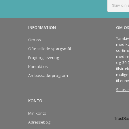
INFORMATION
OM O
YarnLi
Om os
med kva
Ofte stillede spørgsmål
sortim
med me
Fragt og levering
og 30.
Kontakt os
tilstræ
mulige 
Ambassadørprogram
til enhv
Se tea
KONTO
Min konto
Adressebog