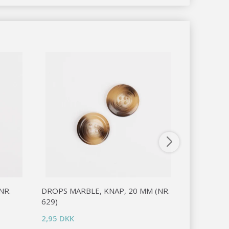
NR.
DROPS MARBLE, KNAP, 20 MM (NR.
DROPS MA
629)
(NR. 815)
2,95 DKK
4,95 DKK