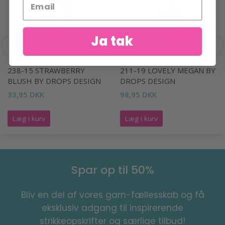
Ja tak
238-15 STRAWBERRY
211-19 LOVELY MEGAN BY
BLUSH BY DROPS DESIGN
DROPS DESIGN
33,95 DKK
98,95 DKK
Læg i kurv
Læg i kurv
Spar op til 50%
Bliv en del af vores garn-fællesskab og få
eksklusiv adgang til inspirerende
strikkeopskrifter og særlige tilbud!