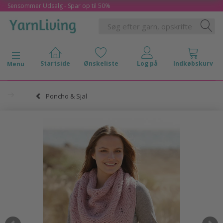
Sensommer Udsalg - Spar op til 50%
Skifte navigation
Menu
Poncho & Sjal