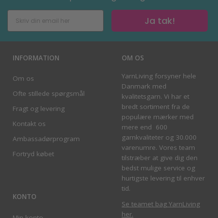
Ja tak!
INFORMATION
OM OS
YarnLiving forsyner hele
Om os
Danmark med
Ofte stillede spørgsmål
kvalitetsgarn. Vi har et
bredt sortiment fra de
Fragt og levering
populære mærker med
Kontakt os
mere end 600
garnkvaliteter og 30.000
Ambassadørprogram
varenumre. Vores team
Fortryd købet
tilstræber at give dig den
bedst mulige service og
hurtigste levering til enhver
tid.
KONTO
Se teamet bag YarnLiving
her
.
Min konto