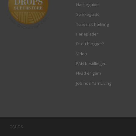
Hækleguide
Strikkeguide
Tunesisk hækling
Perleplader
Er du blogger?
Video
EAN bestillinger
Hvad er garn
Job hos YarnLiving
OM OS