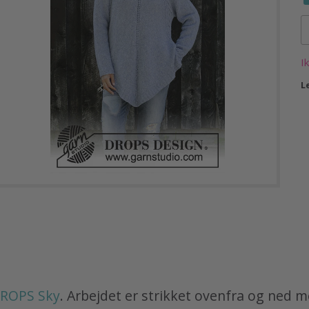
I
L
ROPS Sky
. Arbejdet er strikket ovenfra og ned m