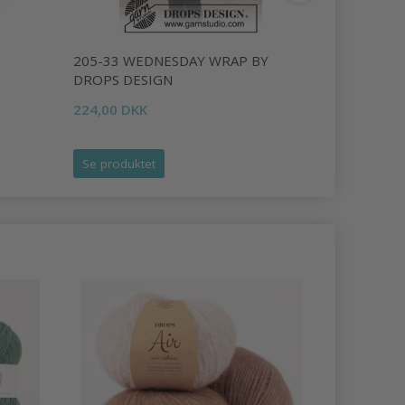
205-33 WEDNESDAY WRAP BY
2008 LEO
DROPS DESIGN
359,00 DK
224,00 DKK
Se produktet
Se produk