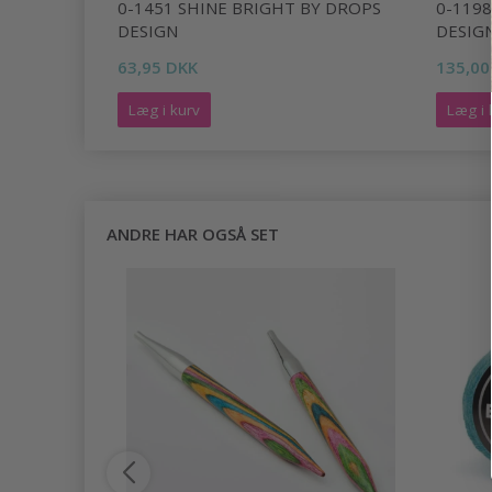
H BY
0-1451 SHINE BRIGHT BY DROPS
0-119
DESIGN
DESIG
63,95 DKK
135,00
Læg i kurv
Læg i 
ANDRE HAR OGSÅ SET