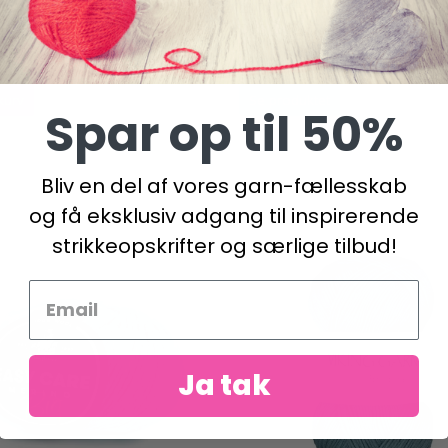
8 SANTA'S BUDDY BY DROPS
217-13 EASY OVER BY DROP
N
DESIGN
 DKK
160,00 DKK
kurv
Se produktet
Spar op til 50%
Bliv en del af vores garn-fællesskab
og få eksklusiv adgang til inspirerende
strikkeopskrifter og særlige tilbud!
Ja tak