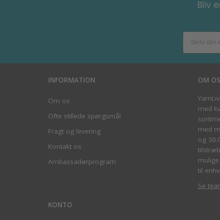
Bliv 
INFORMATION
OM O
YarnLi
Om os
med kva
Ofte stillede spørgsmål
sortim
med me
Fragt og levering
og 30.
Kontakt os
tilstræ
mulige 
Ambassadørprogram
til enhv
Se tea
KONTO