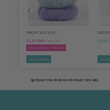
/4
DROPS KID-SILK
DROPS
32,95 DKK
22,95 
34,95 DKK
Tilbud udløber 31/08/2026
Se produktet
Se pro
FRAGT FRA 35 KR OG FRI FRAGT VED 499,-