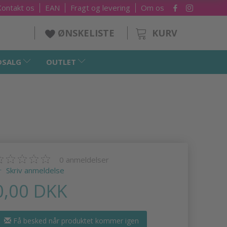
Kontakt os
EAN
Fragt og levering
Om os
KURV
ØNSKELISTE
DSALG
OUTLET
0
anmeldelser
Skriv anmeldelse
0,00 DKK
Få besked når produktet kommer igen