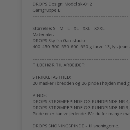
DROPS Design: Model sk-012
Garngruppe B
-------------------------------------------------------
Størrelse: S - M - L - XL - XXL - XXXL
Materialer:
DROPS Sky fra Garnstudio
400-450-500-550-600-650 g farve 13, lys jeans
-------------------------------------------------------
TILBEHØR TIL ARBEJDET:
STRIKKEFASTHED:
20 masker i bredden og 26 pinde i højden med gl
PINDE:
DROPS STRØMPEPINDE OG RUNDPINDE NR 4,5: Læ
DROPS STRØMPEPINDE OG RUNDPINDE NR 3,5: L
Pinde nr er kun vejledende. Får du for mange maske
DROPS SNONINGSPINDE – til snoningerne.