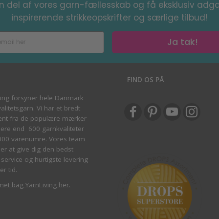
en del af vores garn-fællesskab og få eksklusiv adga
inspirerende strikkeopskrifter og særlige tilbud!
Ja tak!
S
FIND OS PÅ
ving forsyner hele Danmark
litetsgarn. Vi har et bredt
ent fra de populære mærker
re end 600 garnkvaliteter
000 varenumre. Vores team
ber at give dig den bedst
service og hurtigste levering
er tid.
met bag YarnLiving her
.