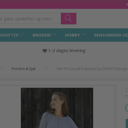
SKRIFTER
BRODERI
HOBBY
SENSOMMER-U
1-2 dages levering
Poncho & Sjal
194-19 Casual Diamond by DROPS Design