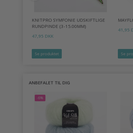
ME
KNITPRO SYMFONIE UDSKIFTLIGE
MAYFL
RUNDPINDE (3-15.00MM)
41,95 
47,95 DKK
Se produktet
Se pro
ANBEFALET TIL DIG
-6%