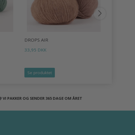
DROPS AIR
DROPS LI
33,95 DKK
16,95 DKK
Tilbud udlø
Se produktet
Se produk
VI PAKKER OG SENDER 365 DAGE OM ÅRET