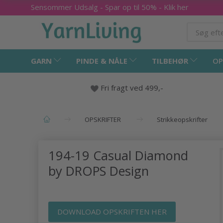
Sensommer Udsalg - Spar op til 50% - Klik her
GARN
PINDE & NÅLE
TILBEHØR
OP
Fri fragt ved 499,-
OPSKRIFTER
Strikkeopskrifter
194-19 Casual Diamond
by DROPS Design
DOWNLOAD OPSKRIFTEN HER