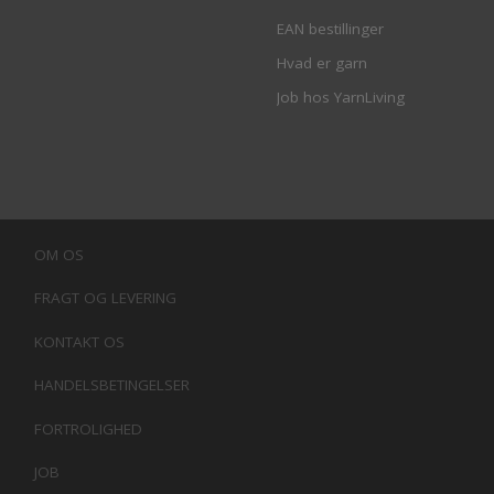
EAN bestillinger
Hvad er garn
Job hos YarnLiving
OM OS
FRAGT OG LEVERING
KONTAKT OS
HANDELSBETINGELSER
FORTROLIGHED
JOB