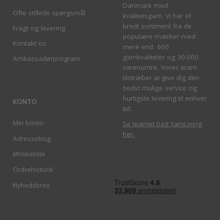
Danmark med
Ofte stillede spørgsmål
kvalitetsgarn. Vi har et
bredt sortiment fra de
Fragt og levering
populære mærker med
Kontakt os
mere end 600
garnkvaliteter og 30.000
Ambassadørprogram
varenumre. Vores team
tilstræber at give dig den
bedst mulige service og
hurtigste levering til enhver
KONTO
tid.
Min konto
Se teamet bag YarnLiving
her
.
Adressebog
Ønskeliste
Ordrehistorik
Nyhedsbrev