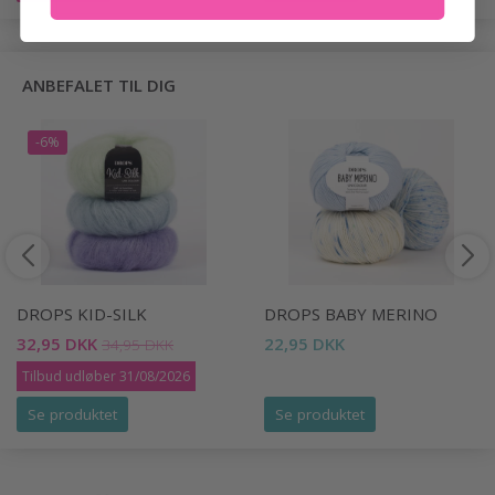
ANBEFALET TIL DIG
-6%
DROPS KID-SILK
DROPS BABY MERINO
32,95 DKK
22,95 DKK
34,95 DKK
Tilbud udløber 31/08/2026
Se produktet
Se produktet