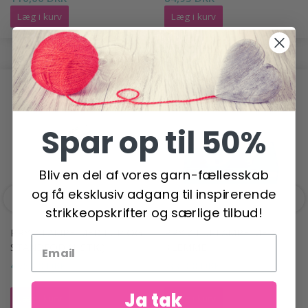
Læg i kurv
Læg i kurv
ANDRE HAR OGSÅ SET
Spar op til 50%
Bliv en del af vores garn-fællesskab
og få eksklusiv adgang til inspirerende
strikkeopskrifter og særlige tilbud!
PRYM LAMPE MED LUP OG
PRYM LUPLAMPE MED
STANDFOD (1 STK.)
KLEMME
498,00 DKK
766,00 DKK
Ja tak
Læg i kurv
Læg i kurv