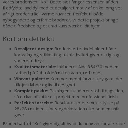
vores broderisæt "Ko". Dette sæt fanger essensen af den
fredfyldte landidyl med et detaljeret motiv af en ko, omgivet
af rigt broderitråd i varme nuancer. Perfekt til både
nybegyndere og erfarne brodører, vil dette projekt bringe
både tilfredshed og et unikt kunstværk til dit hjem.
Kort om dette kit
Detaljeret design:
Broderisættet indeholder både
korssting og stikkesting teknik, hvilket giver et rigt og
varieret udtryk.
Kvalitetsmateriale:
Inkluderer Aida 354/30 med en
tæthed på 2,4 tråde/cm i en varm, rød tone.
Vibrant palette:
Kommer med 4 farver akrylgarn, der
tilføjer dybde og liv til designet.
Komplet pakke:
Pakningen inkluderer stof til bagsiden,
så du kan afslutte dit projekt med professionel finish.
Perfekt størrelse:
Resultatet er et smukt stykke på
28x28 cm, ideelt for vægdekoration eller som en unik
gave.
Broderisættet "Ko" giver dig alt hvad du behøver for at skabe