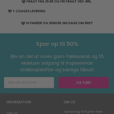
FRAGT FRA 35 KR OG FRI FRAGT VED 499,-
1-2 DAGES LEVERING
VI PAKKER OG SENDER 365 DAGE OM ÅRET
Spar op til 50%
Bliv en del af vores garn-fællesskab og få
eksklusiv adgang til inspirerende
strikkeopskrifter og særlige tilbud!
Ja tak!
INFORMATION
OM OS
YarnLiving forsyner hele
Om os