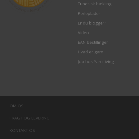
Tunesisk hækling
Perleplader
Er du blogger?
Video
EAN bestillinger
Hvad er garn
Job hos YarnLiving
OM OS
FRAGT OG LEVERING
KONTAKT OS