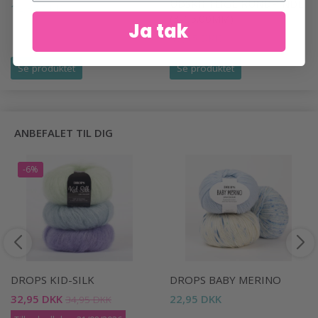
UDSKIFTLIGE RUNDPINDE
12,95 DKK
(3-15.00MM)
Ja tak
47,95 DKK
Se produktet
Se produktet
ANBEFALET TIL DIG
-6%
DROPS KID-SILK
DROPS BABY MERINO
32,95 DKK
22,95 DKK
34,95 DKK