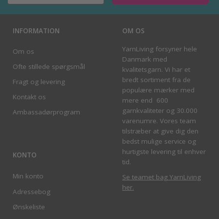
INFORMATION
OM OS
YarnLiving forsyner hele
Om os
Danmark med
Ofte stillede spørgsmål
kvalitetsgarn. Vi har et
bredt sortiment fra de
Fragt og levering
populære mærker med
Kontakt os
mere end 600
garnkvaliteter og 30.000
Ambassadørprogram
varenumre. Vores team
tilstræber at give dig den
bedst mulige service og
hurtigste levering til enhver
KONTO
tid.
Min konto
Se teamet bag YarnLiving
her
.
Adressebog
Ønskeliste