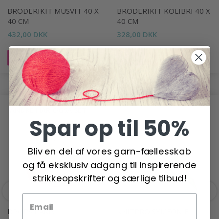
BRODERIKIT MUSVIT 40 X
BRODERIKIT KOLIBRI 40 X
40 CM
40 CM
432,00 DKK
328,00 DKK
Læg i kurv
Læg i kurv
ANDRE HAR OGSÅ SET
Spar op til 50%
Bliv en del af vores garn-fællesskab
og få eksklusiv adgang til inspirerende
strikkeopskrifter og særlige tilbud!
DROPS PARIS
KNITPRO SYMFONIE