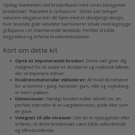
Opdag skønheden ved broderikunst med vores betagende
broderisæt "Ranunkel & Gråspurve". Dette sæt bringer
naturens elegance ind i dit hjem med et detaljerigt design,
hvor levende gule ranunkler harmonerer smukt med legesyge
gråspurve i et charmerende landskab. Perfekt til både
begyndere og erfarne broderientusiaster.
Kort om dette kit
Opnå et imponerende broderi:
Dette sæt giver dig
mulighed for at skabe et detaljeret og realistisk billede,
der vil imponere enhver.
Kvalitetsmaterialer inkluderet:
Alt hvad du behøver
for at komme i gang, herunder garn, nåle og vejledning,
er med i pakken.
Dimensioner:
Færdigt broderi måler 40x40 cm, en
perfekt størrelse til en vægdekoration, pude eller som
en gave.
Velegnet til alle niveauer:
Om du er nybegynder eller
erfaren, vil dette broderisæt være både udfordrende
og tilfredsstillende.