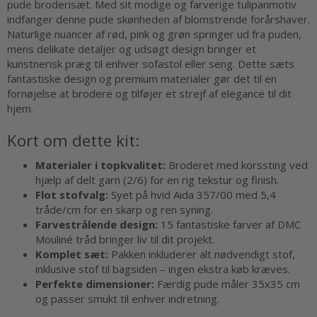
pude broderisæt. Med sit modige og farverige tulipanmotiv
indfanger denne pude skønheden af blomstrende forårshaver.
Naturlige nuancer af rød, pink og grøn springer ud fra puden,
mens delikate detaljer og udsøgt design bringer et
kunstnerisk præg til enhver sofastol eller seng. Dette sæts
fantastiske design og premium materialer gør det til en
fornøjelse at brodere og tilføjer et strejf af elegance til dit
hjem.
Kort om dette kit:
Materialer i topkvalitet:
Broderet med korssting ved
hjælp af delt garn (2/6) for en rig tekstur og finish.
Flot stofvalg:
Syet på hvid Aida 357/00 med 5,4
tråde/cm for en skarp og ren syning.
Farvestrålende design:
15 fantastiske farver af DMC
Mouliné tråd bringer liv til dit projekt.
Komplet sæt:
Pakken inkluderer alt nødvendigt stof,
inklusive stof til bagsiden – ingen ekstra køb kræves.
Perfekte dimensioner:
Færdig pude måler 35x35 cm
og passer smukt til enhver indretning.