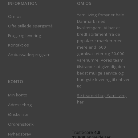
INFORMATION
OM OS
YarnLiving forsyner hele
Om os
Danmark med
Ofte stillede spørgsmål
kvalitetsgarn. Vi har et
bredt sortiment fra de
Fragt og levering
populære mærker med
Kontakt os
mere end 600
garnkvaliteter og 30.000
Ambassadørprogram
varenumre. Vores team
tilstræber at give dig den
bedst mulige service og
hurtigste levering til enhver
KONTO
tid.
Min konto
Se teamet bag YarnLiving
her
.
Adressebog
Ønskeliste
Ordrehistorik
Nyhedsbrev