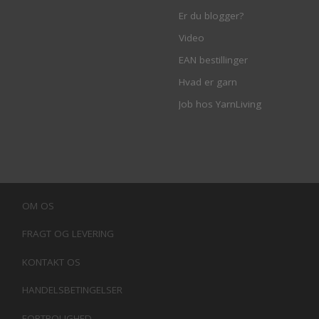
Er du blogger?
Video
EAN bestillinger
Hvad er garn
Job hos YarnLiving
OM OS
FRAGT OG LEVERING
KONTAKT OS
HANDELSBETINGELSER
FORTROLIGHED