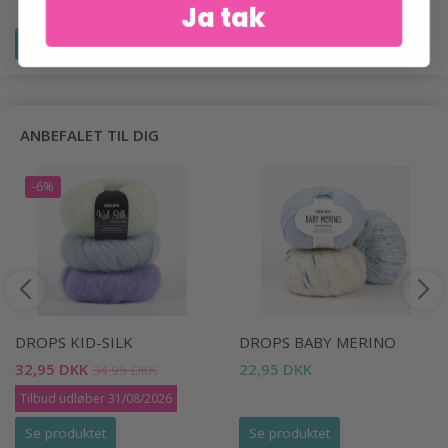
Ja tak
Se produktet
Se produktet
ANBEFALET TIL DIG
-6%
DROPS KID-SILK
DROPS BABY MERINO
32,95 DKK
22,95 DKK
34,95 DKK
Tilbud udløber 31/08/2026
Se produktet
Se produktet