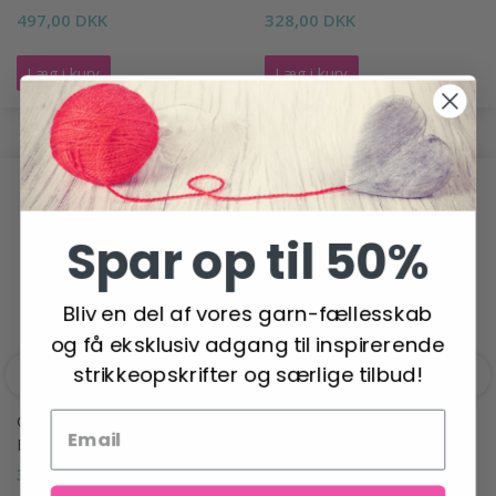
497,00 DKK
328,00 DKK
Læg i kurv
Læg i kurv
ANDRE HAR OGSÅ SET
Spar op til 50%
Bliv en del af vores garn-fællesskab
og få eksklusiv adgang til inspirerende
strikkeopskrifter og særlige tilbud!
GO HANDMADE TENCEL
GO HANDMADE TENCEL
BAMBOO "FINE"
BAMBOO EXTRA FINE
38,95 DKK
43,95 DKK