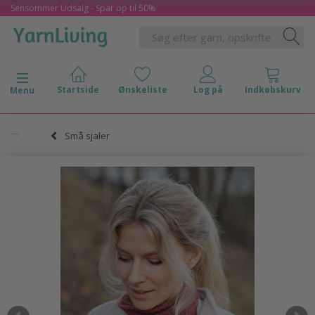
Sensommer Udsalg - Spar op til 50%
Skifte navigation
Menu
Små sjaler