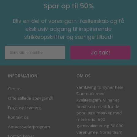
Spar op til 50%
Bliv en del af vores garn-fællesskab og få
eksklusiv adgang til inspirerende
strikkeopskrifter og særlige tilbud!
Ja tak!
INFORMATION
OM OS
YarnLiving forsyner hele
Om os
Danmark med
Ofte stillede spørgsmål
kvalitetsgarn. Vi har et
bredt sortiment fra de
Fragt og levering
populære mærker med
Kontakt os
mere end 600
garnkvaliteter og 30.000
Ambassadørprogram
varenumre. Vores team
Fortryd købet