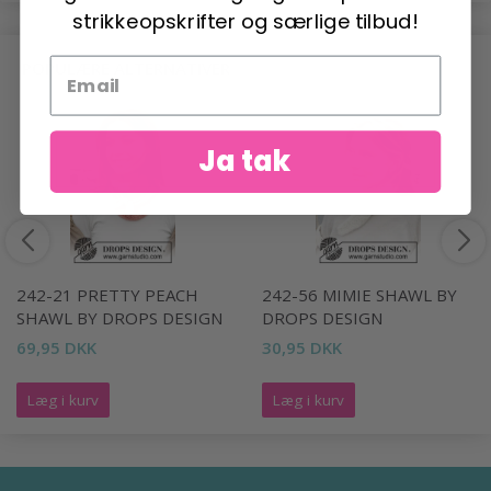
strikkeopskrifter og særlige tilbud!
POPULÆRE ALTERNATIVER
Ja tak
242-21 PRETTY PEACH
242-56 MIMIE SHAWL BY
SHAWL BY DROPS DESIGN
DROPS DESIGN
69,95 DKK
30,95 DKK
Læg i kurv
Læg i kurv