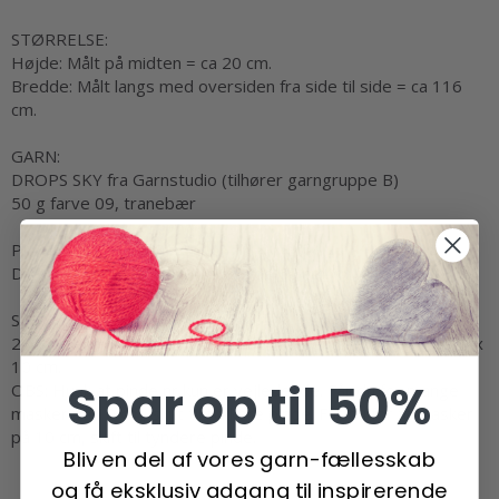
STØRRELSE:
Højde: Målt på midten = ca 20 cm.
Bredde: Målt langs med oversiden fra side til side = ca 116
cm.
GARN:
DROPS SKY fra Garnstudio (tilhører garngruppe B)
50 g farve 09, tranebær
PINDE:
DROPS RUNDPIND NR 4: Længde 60 cm.
STRIKKEFASTHED:
21 masker i bredden og 42 pinde i højden med retstrik = 10 x
10 cm.
Spar op til 50%
OBS: Husk at pinde nr kun er vejledende. Får du for mange
masker på 10 cm, skift til tykkere pinde. Får du for få masker
på 10 cm, skift til tyndere pinde.
Bliv en del af vores garn-fællesskab
og få eksklusiv adgang til inspirerende