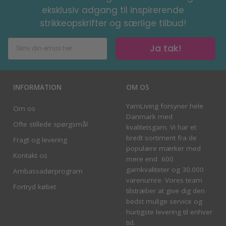
eksklusiv adgang til inspirerende
strikkeopskrifter og særlige tilbud!
Ja tak!
INFORMATION
OM OS
YarnLiving forsyner hele
Om os
Danmark med
Ofte stillede spørgsmål
kvalitetsgarn. Vi har et
bredt sortiment fra de
Fragt og levering
populære mærker med
Kontakt os
mere end 600
garnkvaliteter og 30.000
Ambassadørprogram
varenumre. Vores team
Fortryd købet
tilstræber at give dig den
bedst mulige service og
hurtigste levering til enhver
tid.