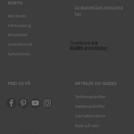
KONTO
Se teamet bag YarnLiving
her
.
Min konto
Adressebog
Ønskeliste
Ordrehistorik
Nyhedsbrev
FIND OS PÅ
ARTIKLER OG GUIDES
Strikkeopskrifter
Hækleopskrifter
Garnalternativer
Male på sten