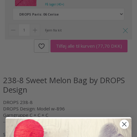
På lager (40+)
Fjern fra kit
Tilføj alle til kurven
(77,70 DKK)
238-8 Sweet Melon Bag by DROPS
Design
DROPS 238-8
DROPS Design: Model w-896
Garngruppe C + C + C
-------------------------------------------------------
STØRRELSE: