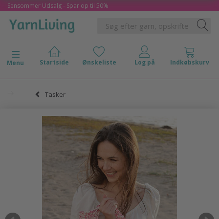
Sensommer Udsalg - Spar op til 50%
Skifte navigation
Menu
Tasker