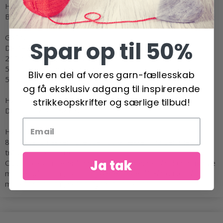
Højde (med hank): ca 30 cm.
Bredde: ca 30 cm.
GARN:
Spar op til 50%
DROPS PARIS fra Garnstudio (tilhører garngruppe C)
200 g farve 17, naturhvid
50 g farve 72, papegøjegrøn
Bliv en del af vores garn-fællesskab
50 g farve 06, cerise
og få eksklusiv adgang til inspirerende
HÆKLENÅL:
strikkeopskrifter og særlige tilbud!
DROPS HÆKLENÅL NR 8.
HÆKLEFASTHED:
8 halvstangmasker i bredden og 6 rækker i højden med 3
tråde = 10 x 10 cm.
Ja tak
OBS: Husk at hæklenål nr kun er vejledende. Får du for mange
masker på 10 cm, skift til tykkere hæklenål. Får du for få
masker på 10 cm, skift til tyndere hæklenål.