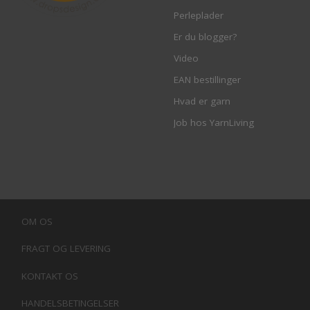
Perleplader
Er du blogger?
Video
EAN bestillinger
Hvad er garn
Job hos YarnLiving
OM OS
FRAGT OG LEVERING
KONTAKT OS
HANDELSBETINGELSER