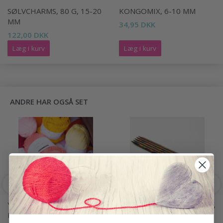
SØLVCHARMS, 80 G, 15-20
KONGOMIX, 6-10 MM
MM
34,95 DKK
122,00 DKK
Læg i kurv
Læg i kurv
ANDRE HAR OGSÅ SET
YARN AND COLORS MUST-
KNITPRO STRØMPEPINDE,
HAVE 8/4
SYMFONIE, 20 CM (2.50-