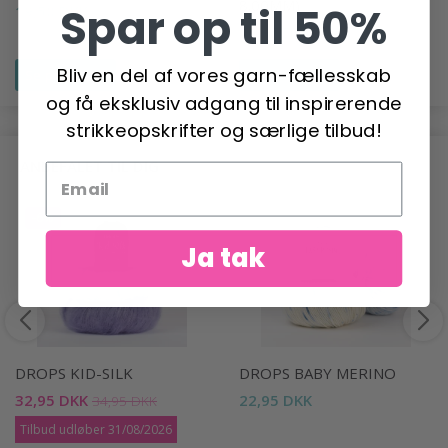
8.00MM)
Spar op til 50%
19,50 DKK
64,95 DKK
Bliv en del af vores garn-fællesskab
Se produktet
Se produktet
og få eksklusiv adgang til inspirerende
strikkeopskrifter og særlige tilbud!
ANBEFALET TIL DIG
-6%
Ja tak
DROPS KID-SILK
DROPS BABY MERINO
32,95 DKK
22,95 DKK
34,95 DKK
Tilbud udløber 31/08/2026