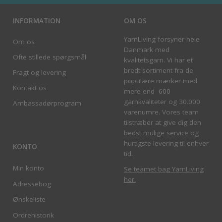
INFORMATION
OM OS
YarnLiving forsyner hele
Om os
Danmark med
Ofte stillede spørgsmål
kvalitetsgarn. Vi har et
bredt sortiment fra de
Fragt og levering
populære mærker med
Kontakt os
mere end 600
garnkvaliteter og 30.000
Ambassadørprogram
varenumre. Vores team
tilstræber at give dig den
bedst mulige service og
hurtigste levering til enhver
KONTO
tid.
Min konto
Se teamet bag YarnLiving
her
.
Adressebog
Ønskeliste
Ordrehistorik