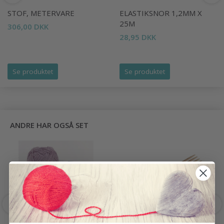
STOF, METERVARE
ELASTIKSNOR 1,2MM X
25M
306,00 DKK
28,95 DKK
Se produktet
Se produktet
ANDRE HAR OGSÅ SET