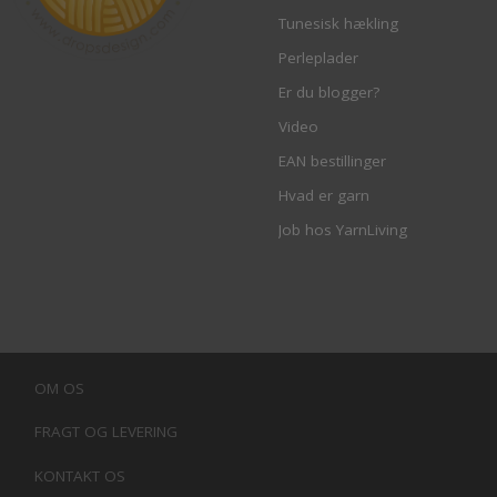
Tunesisk hækling
Perleplader
Er du blogger?
Video
EAN bestillinger
Hvad er garn
Job hos YarnLiving
OM OS
FRAGT OG LEVERING
KONTAKT OS