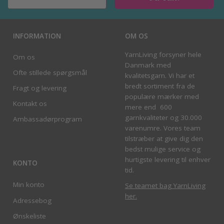
INFORMATION
OM OS
YarnLiving forsyner hele
Om os
Danmark med
Ofte stillede spørgsmål
kvalitetsgarn. Vi har et
bredt sortiment fra de
Fragt og levering
populære mærker med
Kontakt os
mere end 600
garnkvaliteter og 30.000
Ambassadørprogram
varenumre. Vores team
tilstræber at give dig den
bedst mulige service og
hurtigste levering til enhver
KONTO
tid.
Min konto
Se teamet bag YarnLiving
her
.
Adressebog
Ønskeliste