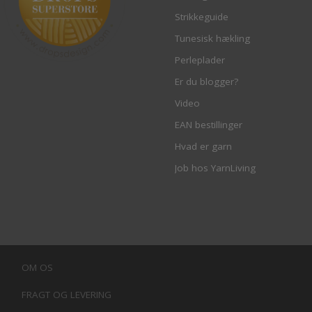
Strikkeguide
Tunesisk hækling
Perleplader
Er du blogger?
Video
EAN bestillinger
Hvad er garn
Job hos YarnLiving
OM OS
FRAGT OG LEVERING