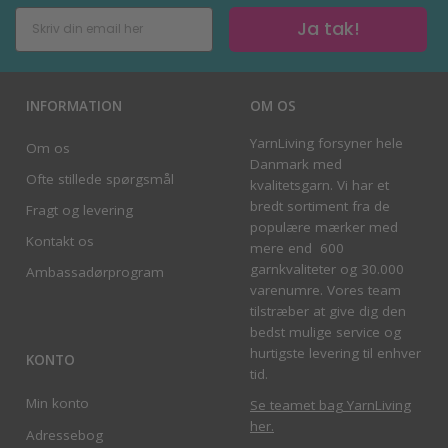
Ja tak!
INFORMATION
OM OS
YarnLiving forsyner hele
Om os
Danmark med
Ofte stillede spørgsmål
kvalitetsgarn. Vi har et
bredt sortiment fra de
Fragt og levering
populære mærker med
Kontakt os
mere end 600
garnkvaliteter og 30.000
Ambassadørprogram
varenumre. Vores team
tilstræber at give dig den
bedst mulige service og
hurtigste levering til enhver
KONTO
tid.
Min konto
Se teamet bag YarnLiving
her
.
Adressebog