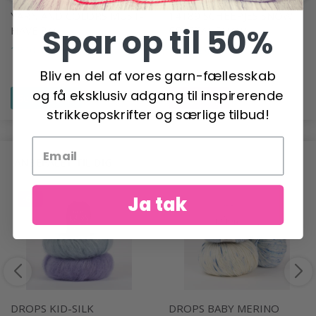
YARN AND COLORS MUST-
14189 SCHEEPJES SNOW
Spar op til 50%
HAVE 8/4
CRYSTAL SHAWL
19,50 DKK
69,95 DKK
Bliv en del af vores garn-fællesskab
og få eksklusiv adgang til inspirerende
Se produktet
Læg i kurv
strikkeopskrifter og særlige tilbud!
ANBEFALET TIL DIG
Ja tak
-6%
DROPS KID-SILK
DROPS BABY MERINO