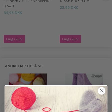
TILBEHØR TIL SNEMÆND,
NISSE BIRK 9 CM
3 SÆT
22,95 DKK
34,95 DKK
Læg i kurv
Læg i kurv
ANDRE HAR OGSÅ SET