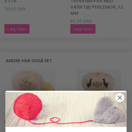
3 STK.
TRYKKNAPPER MED
VÆRKTØJ PERLEMOR, 12
30,95 DKK
MM
61,95 DKK
Læg i kurv
Læg i kurv
ANDRE HAR OGSÅ SET
DROPS SKY
DROPS ALPACA BOUCLÉ
34,95 DKK
25,95 DKK