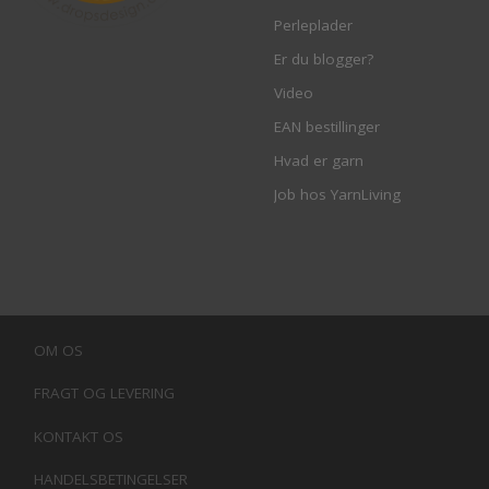
Perleplader
Er du blogger?
Video
EAN bestillinger
Hvad er garn
Job hos YarnLiving
OM OS
FRAGT OG LEVERING
KONTAKT OS
HANDELSBETINGELSER