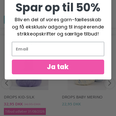
Spar op til 50%
Bliv en del af vores garn-fællesskab
Se produktet
Se produktet
og få eksklusiv adgang til inspirerende
strikkeopskrifter og særlige tilbud!
ANBEFALET TIL DIG
-6%
Ja tak
DROPS KID-SILK
DROPS BABY MERINO
32,95 DKK
22,95 DKK
34,95 DKK
Tilbud udløber 31/08/2026