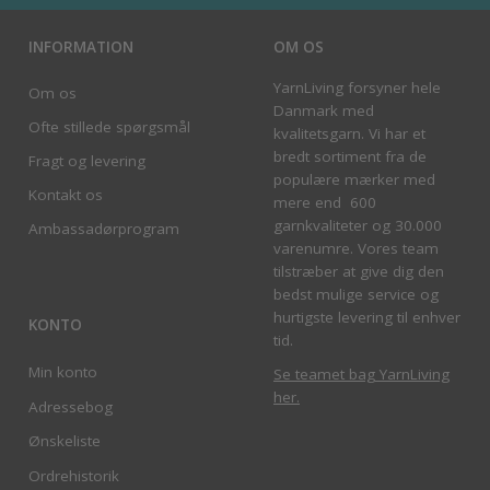
INFORMATION
OM OS
YarnLiving forsyner hele
Om os
Danmark med
Ofte stillede spørgsmål
kvalitetsgarn. Vi har et
bredt sortiment fra de
Fragt og levering
populære mærker med
Kontakt os
mere end 600
garnkvaliteter og 30.000
Ambassadørprogram
varenumre. Vores team
tilstræber at give dig den
bedst mulige service og
hurtigste levering til enhver
KONTO
tid.
Min konto
Se teamet bag YarnLiving
her
.
Adressebog
Ønskeliste
Ordrehistorik