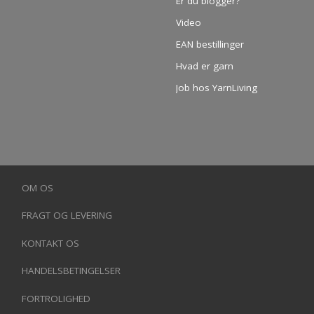
Er du blogger?
Video
EAN bestillinger
Hvad er garn
Job hos YarnLiving
OM OS
FRAGT OG LEVERING
KONTAKT OS
HANDELSBETINGELSER
FORTROLIGHED