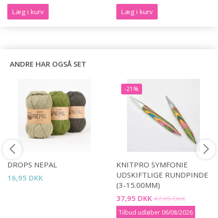
Læg i kurv
Læg i kurv
ANDRE HAR OGSÅ SET
-21%
DROPS NEPAL
KNITPRO SYMFONIE
UDSKIFTLIGE RUNDPINDE
16,95 DKK
(3-15.00MM)
37,95 DKK
47,95 DKK
Tilbud udløber 06/08/2026