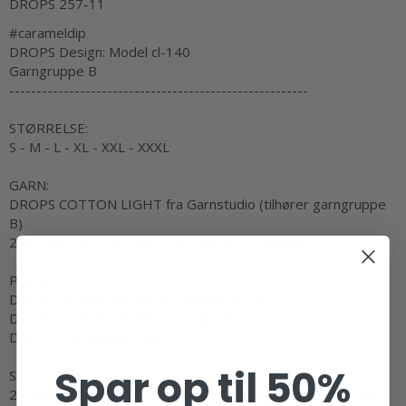
DROPS 257-11
#carameldip
DROPS Design: Model cl-140
Garngruppe
B
-------------------------------------------------------
STØRRELSE:
S - M - L - XL - XXL - XXXL
GARN:
DROPS COTTON LIGHT fra Garnstudio (tilhører garngruppe
B)
200-250-250-300-300-350 g farve 37, mandel
PINDE:
DROPS
RUNDPIND
NR 4: Længde 80 cm.
DROPS RUNDPIND NR 3: Længde 80 cm.
DROPS
SNONINGSPIND
.
Spar op til 50%
STRIKKEFASTHED
:
21 masker i bredden og 28 pinde i højden med
glatstrik
på