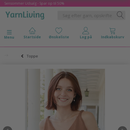
Sensommer Udsalg - Spar op til 50%
Skifte navigation
Menu
Toppe