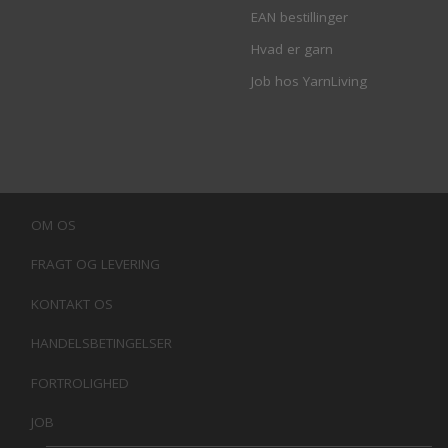
EAN bestillinger
Hvad er garn
Job hos YarnLiving
OM OS
FRAGT OG LEVERING
KONTAKT OS
HANDELSBETINGELSER
FORTROLIGHED
JOB