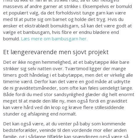
massevis af andre garner at strikke i. Eksempelvis er bomuld
et populært valg, da det forholdsvist tunge garn kan være
med til at putte sig om barnet og holde det tryg. Hvis du
ønsker et ekstrablødt bomuldsgarn, så kan det være godt at
vælge et bambusgarn, hvis fibre er endnu blødere end
bomuld.
Læs mere om bambusgarn her.
Et længerevarende men sjovt projekt
Det er ikke nogen hemmelighed, at et babytæppe ikke bare
strikker sig selv natten over. Tværtimod ligger der mange
timers godt håndelag i et babytæppe, men det er virkelig alle
timerne værd. Derfor kan det være en god måde at udnytte
de ni graviditetsmåneder, som ofte kan føles uendeligt lange.
Både fordi du med stor sandsynlighed glæder dig helt enormt
meget til at møde den lille ny, men også fordi en graviditet
kan være hård ved din krop og kræve flere stillesiddende
stunder og afslapning end normalt.
Det kan også være, at du venter på baby som kommende
bedsteforælder, veninde til den vordende mor eller anden
familie, og i sådanne tilfælde kan spændingen også være så