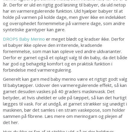
år. Derfor er uld en rigtig god løsning til babyer, da uld netop
har en varmeregulerende funktion. Uld hjælper babyer til at
holde på varmen på kolde dage, men giver ikke en indelukket
og overophedet fornemmelse på varmere dage, som andre
syntetiske garntyper kan gøre.
DROPS Baby Merino
er meget blødt og kradser ikke. Derfor
vil babyer ikke opleve den irriterende, kradsende
fornemmelse, som man kan opleve ved andre uldvarianter.
Derfor er garnet også et oplagt valg til din baby, da det både
har god og behagelig komfort og en praktisk funktion i
forbindelse med varmeregulering.
Generelt kan garn med baby merino være et rigtigt godt valg
til babytæpper. Udover den varmeregulerende effekt, så kan
garnet desuden vaskes på 40 graders maskinvask. Det
betyder, at hvis uheldet er ude på tæppet, så kan det hurtigt
lægges til vask. For at undgå, at garnet strækker sig unødigt i
maskinen, bør det samles i en stram vaskepose, som holder
sammen på fibrene. Læs mere om merinogarn og plejen af
det her.
Hvis du ikke er fan af at strikke i uld, så er der heldigvis