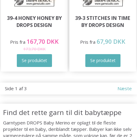
39-4 HONEY HONEY BY
39-3 STITCHES IN TIME
DROPS DESIGN
BY DROPS DESIGN
167,70 DKK
67,90 DKK
Pris fra
Pris fra
173,70 DKK
Se produktet
Se produktet
Side 1 af 3
Næste
Find det rette garn til dit babytæppe
Garntypen DROPS Baby Merino er oplagt til de fleste
projekter til en baby, deriblandt tæpper. Babyer kan ikke selv
varmeregulere på samme måde, som voksne kan, før de er 2