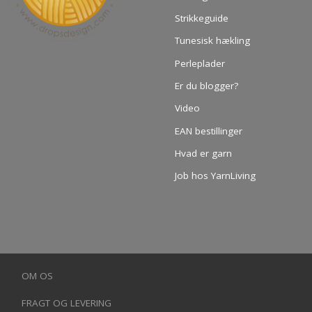
Strikkeguide
Tunesisk hækling
Perleplader
Er du blogger?
Video
EAN bestillinger
Hvad er garn
Job hos YarnLiving
OM OS
FRAGT OG LEVERING