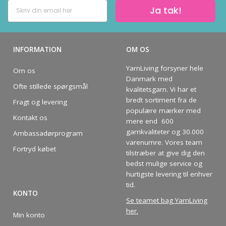
Ja tak!
INFORMATION
OM OS
YarnLiving forsyner hele
Om os
Danmark med
Ofte stillede spørgsmål
kvalitetsgarn. Vi har et
bredt sortiment fra de
Fragt og levering
populære mærker med
Kontakt os
mere end 600
garnkvaliteter og 30.000
Ambassadørprogram
varenumre. Vores team
Fortryd købet
tilstræber at give dig den
bedst mulige service og
hurtigste levering til enhver
tid.
KONTO
Se teamet bag YarnLiving
her
.
Min konto