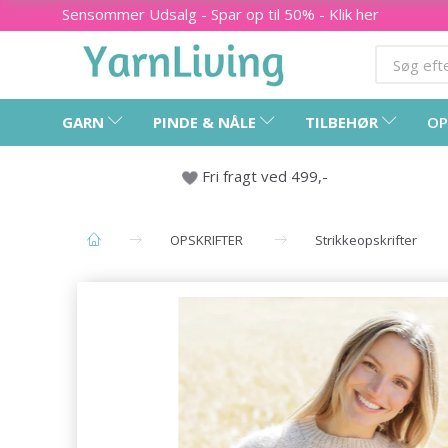
Sensommer Udsalg - Spar op til 50% - Klik her
GARN
PINDE & NÅLE
TILBEHØR
OP
Fri fragt ved 499,-
OPSKRIFTER
Strikkeopskrifter