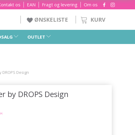
Kontakt os
EAN
Fragt og levering
Om os
KURV
ØNSKELISTE
DSALG
OUTLET
by DROPS Design
ter by DROPS Design
KK