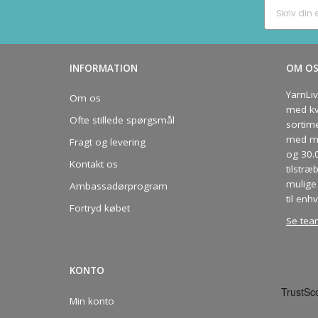
INFORMATION
OM O
YarnLi
Om os
med kva
Ofte stillede spørgsmål
sortim
med me
Fragt og levering
og 30.
Kontakt os
tilstræ
mulige 
Ambassadørprogram
til enhv
Fortryd købet
Se tea
KONTO
Min konto