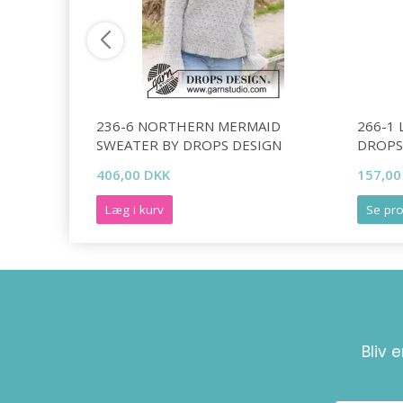
ATER BY
236-6 NORTHERN MERMAID
266-1
SWEATER BY DROPS DESIGN
DROPS
406,00 DKK
157,00
Læg i kurv
Se pro
Bliv 