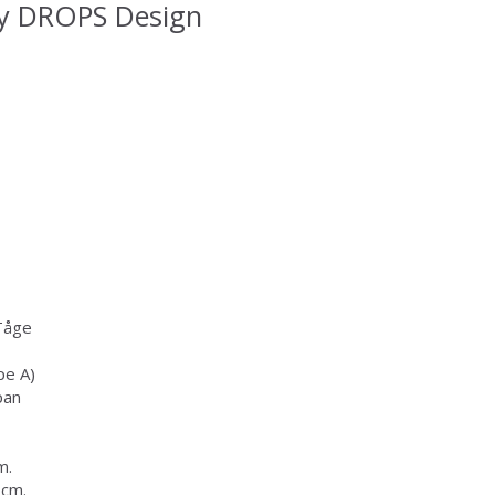
by DROPS Design
Tåge
Spar op til 50%
pe A)
pan
Bliv en del af vores garn-fællesskab
og få eksklusiv adgang til inspirerende
m.
strikkeopskrifter og særlige tilbud!
cm.