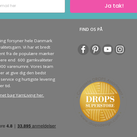
Ja tak!
S
FIND OS PÅ
ving forsyner hele Danmark
litetsgarn. Vi har et bredt
ent fra de populære mærker
re end 600 garnkvaliteter
000 varenumre. Vores team
ber at give dig den bedst
service og hurtigste levering
er tid.
met bag YarnLiving her
.