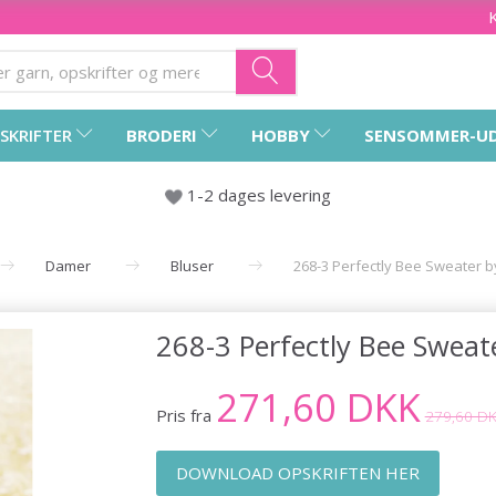
SKRIFTER
BRODERI
HOBBY
SENSOMMER-U
1-2 dages levering
Damer
Bluser
268-3 Perfectly Bee Sweater 
268-3 Perfectly Bee Swea
271,60 DKK
Pris fra
279,60 D
DOWNLOAD OPSKRIFTEN HER