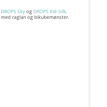
i
DROPS Sky
og
DROPS Kid-Silk
.
d med raglan og bikubemønster.