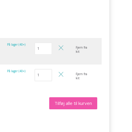
På lager (40+)
Fjern fra
kit
På lager (40+)
Fjern fra
kit
Tilføj alle til kurven