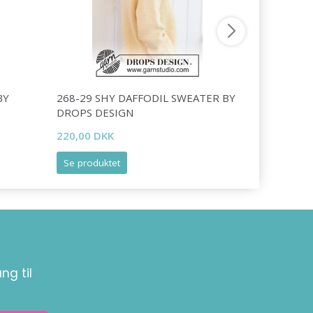
BY
268-29 SHY DAFFODIL SWEATER BY
266-29 P
DROPS DESIGN
BY DROPS
220,00 DKK
212,00 DK
Se produktet
Se produk
ng til