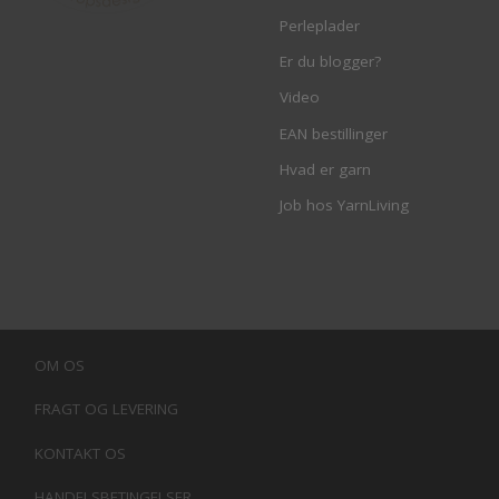
Perleplader
Er du blogger?
Video
EAN bestillinger
Hvad er garn
Job hos YarnLiving
OM OS
FRAGT OG LEVERING
KONTAKT OS
HANDELSBETINGELSER