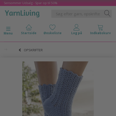
Sensommer Udsalg - Spar op til 50%
Skifte navigation
Menu
OPSKRIFTER