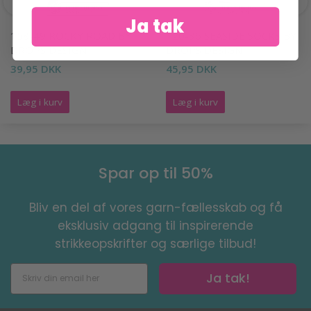
Ja tak
158-49 ROCKY ROAD BY
120-36 SEASIDE SOCKS BY
DROPS DESIGN
DROPS DESIGN
39,95 DKK
45,95 DKK
Læg i kurv
Læg i kurv
Spar op til 50%
Bliv en del af vores garn-fællesskab og få
eksklusiv adgang til inspirerende
strikkeopskrifter og særlige tilbud!
Ja tak!