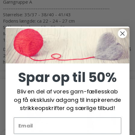
Garngruppe A
-----------------------------------------------------------
Størrelse: 35/37 - 38/40 - 41/43
Fodens længde: ca 22 - 24 - 27 cm
Sokkens højde: ca 19 - 20 - 21 cm
Materialer: DROPS FABEL fra Garnstudio
100-150-150 g f.nr 103, gråblå
DROPS HÆKLENÅL NR 2 - eller den nål du skal bruge for at få
28 st i bredden x 16 st i højden og 28 fm i bredden x 35 fm i
højden på 10 x 10 cm.
Spar op til 50%
POPULÆRE ALTERNATIVER
Bliv en del af vores garn-fællesskab
og få eksklusiv adgang til inspirerende
strikkeopskrifter og særlige tilbud!