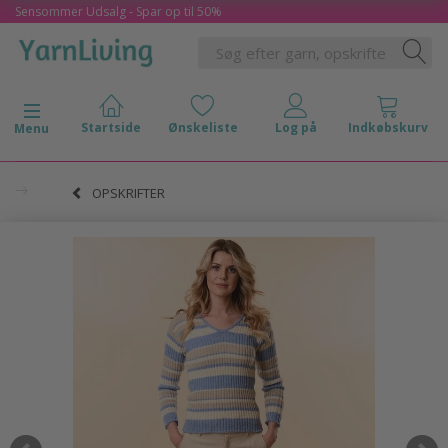
Sensommer Udsalg - Spar op til 50%
Skifte navigation
Menu
OPSKRIFTER