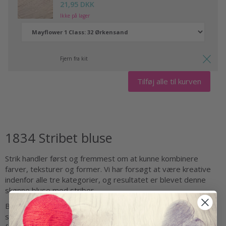
21,95 DKK
Ikke på lager
Fjern fra kit
Tilføj alle til kurven
1834 Stribet bluse
Strik handler først og fremmest om at kunne kombinere
farver, teksturer og former. Vi har forsøgt at være kreative
indenfor alle tre kategorier, og resultatet er blevet denne
skønne bluse med striber.
Blusen er ribstrikket, hvilket giver flotte lodrette
strukturstriber. Samtidig hjælper ribmønsteret også med at