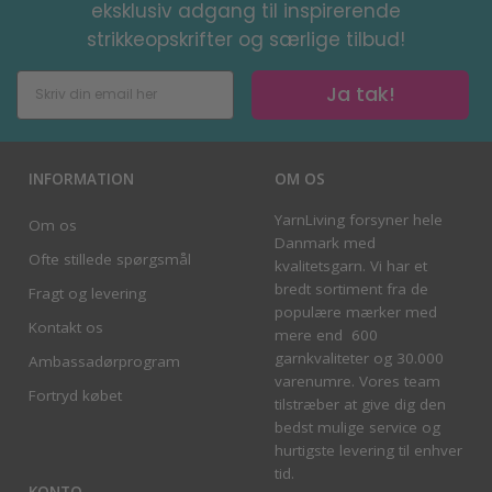
eksklusiv adgang til inspirerende
strikkeopskrifter og særlige tilbud!
Ja tak!
INFORMATION
OM OS
YarnLiving forsyner hele
Om os
Danmark med
Ofte stillede spørgsmål
kvalitetsgarn. Vi har et
bredt sortiment fra de
Fragt og levering
populære mærker med
Kontakt os
mere end 600
garnkvaliteter og 30.000
Ambassadørprogram
varenumre. Vores team
Fortryd købet
tilstræber at give dig den
bedst mulige service og
hurtigste levering til enhver
tid.
KONTO