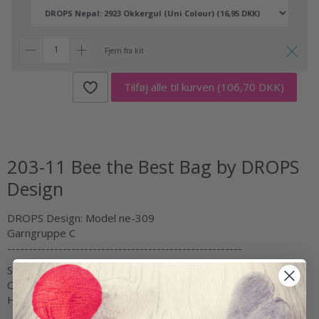
Fjern fra kit
Tilføj alle til kurven
(106,70 DKK)
203-11 Bee the Best Bag by DROPS
Design
DROPS Design: Model ne-309
Garngruppe C
-------------------------------------------------------
STØRRELSE:
Omkreds: ca 60 cm.
Højde: ca 30 cm (målt på det korteste sted, uden bund).