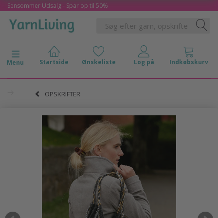
Sensommer Udsalg - Spar op til 50%
Skifte navigation
Menu
OPSKRIFTER