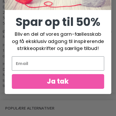
MATERIALER:
DROPS NEPAL fra Garnstudio (tilhører garngruppe C)
200 g farve 0506, mørk grå
Spar op til 50%
50 g farve 0501, grå
50 g farve 2923, okker
Ønskes arbejdet ensfarvet går der med ca 250 gram DROPS
Bliv en del af vores garn-fællesskab
Nepal.
og få eksklusiv adgang til inspirerende
HÆKLEFASTHED:
strikkeopskrifter og særlige tilbud!
18 stangmasker i bredden og 10,5 rækker i højden = 10 x 10
cm.
HÆKLENÅL:
DROPS HÆKLENÅL NR 3,5.
Nål nr er kun vejledende. Får du for mange masker på 10 cm,
Ja tak
skift til tykkere hæklenål. Får du for få masker på 10 cm, skift
til tyndere hæklenål.
POPULÆRE ALTERNATIVER