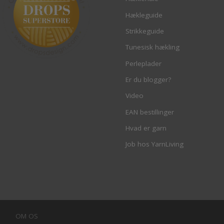
Hækleguide
Strikkeguide
Tunesisk hækling
Perleplader
Er du blogger?
Video
EAN bestillinger
Hvad er garn
Job hos YarnLiving
OM OS