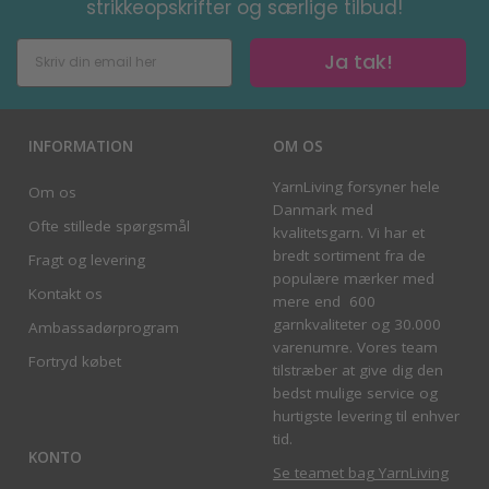
strikkeopskrifter og særlige tilbud!
Ja tak!
INFORMATION
OM OS
YarnLiving forsyner hele
Om os
Danmark med
Ofte stillede spørgsmål
kvalitetsgarn. Vi har et
bredt sortiment fra de
Fragt og levering
populære mærker med
Kontakt os
mere end 600
garnkvaliteter og 30.000
Ambassadørprogram
varenumre. Vores team
Fortryd købet
tilstræber at give dig den
bedst mulige service og
hurtigste levering til enhver
tid.
KONTO
Se teamet bag YarnLiving