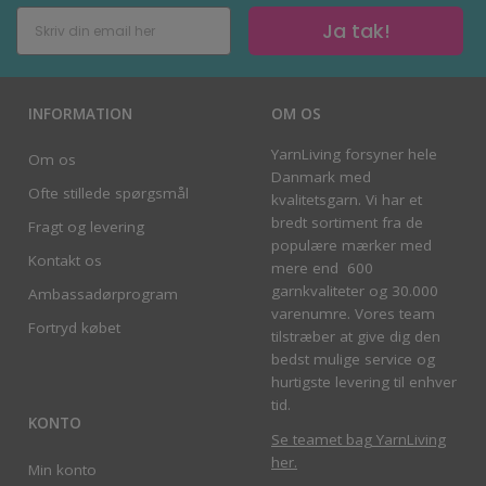
Ja tak!
INFORMATION
OM OS
YarnLiving forsyner hele
Om os
Danmark med
Ofte stillede spørgsmål
kvalitetsgarn. Vi har et
bredt sortiment fra de
Fragt og levering
populære mærker med
Kontakt os
mere end 600
garnkvaliteter og 30.000
Ambassadørprogram
varenumre. Vores team
Fortryd købet
tilstræber at give dig den
bedst mulige service og
hurtigste levering til enhver
tid.
KONTO
Se teamet bag YarnLiving
her
.
Min konto