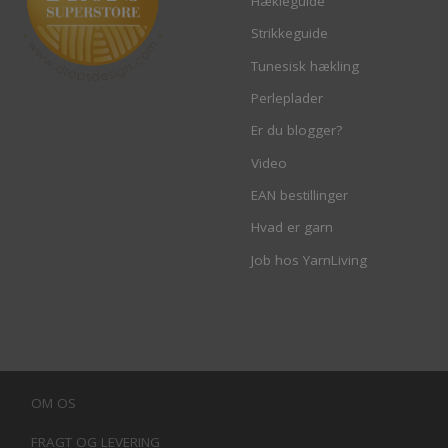
Hækleguide
Strikkeguide
Tunesisk hækling
Perleplader
Er du blogger?
Video
EAN bestillinger
Hvad er garn
Job hos YarnLiving
OM OS
FRAGT OG LEVERING