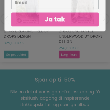
Ja tak
217-6 BREAKING FREE BY
218-32 ENCHANTED
DROPS DESIGN
UNDERWOOD BY DROPS
DESIGN
329,00 DKK
256,00 DKK
Se produktet
Læg i kurv
Spar op til 50%
Bliv en del af vores garn-fællesskab og få
eksklusiv adgang til inspirerende
strikkeopskrifter og særlige tilbud!