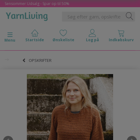
Sensommer Udsalg - Spar op til 50%
Skifte navigation
Menu
OPSKRIFTER