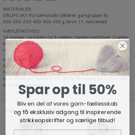
MATERIALER:
DROPS SKY fra Garnstudio (tilhører garngruppe B)
300-300-350-400-400-450 g farve 11, hasselnød
HÆKLEFASTHED:
16 masker i bredden og 8 rækker i højden med hver 2.række
med skiftevis fastmasker og dobbeltstangmasker = 10 x 10
cm.
HÆKLENÅL:
DROPS HÆKLENÅL NR 4,5.
Nål nr er kun vejledende. Får du for mange masker på 10 cm,
skift til tykkere hæklenål. Får du for få masker på 10 cm, skift
Spar op til 50%
til tyndere hæklenål.
Bliv en del af vores garn-fællesskab
og få eksklusiv adgang til inspirerende
POPULÆRE ALTERNATIVER
strikkeopskrifter og særlige tilbud!