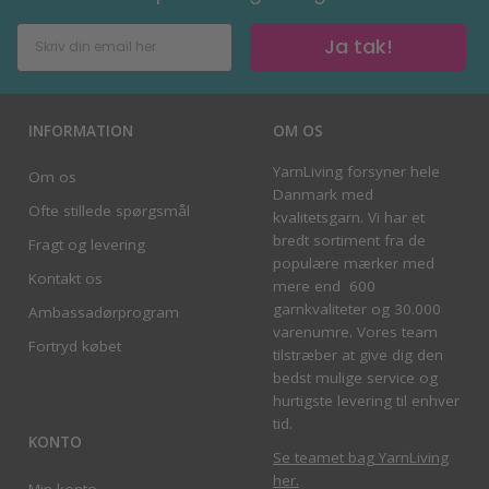
Ja tak!
INFORMATION
OM OS
YarnLiving forsyner hele
Om os
Danmark med
Ofte stillede spørgsmål
kvalitetsgarn. Vi har et
bredt sortiment fra de
Fragt og levering
populære mærker med
Kontakt os
mere end 600
garnkvaliteter og 30.000
Ambassadørprogram
varenumre. Vores team
Fortryd købet
tilstræber at give dig den
bedst mulige service og
hurtigste levering til enhver
tid.
KONTO
Se teamet bag YarnLiving
her
.
Min konto