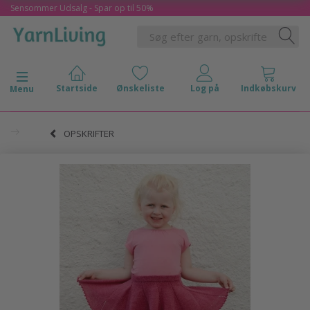
Sensommer Udsalg - Spar op til 50%
Skifte navigation
Menu
OPSKRIFTER