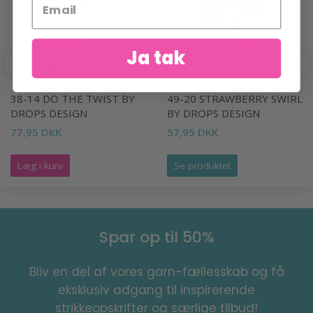
Ja tak
38-14 DO THE TWIST BY
49-20 STRAWBERRY SWIRL
DROPS DESIGN
BY DROPS DESIGN
77,95 DKK
57,95 DKK
Læg i kurv
Se produktet
Spar op til 50%
Bliv en del af vores garn-fællesskab og få
eksklusiv adgang til inspirerende
strikkeopskrifter og særlige tilbud!