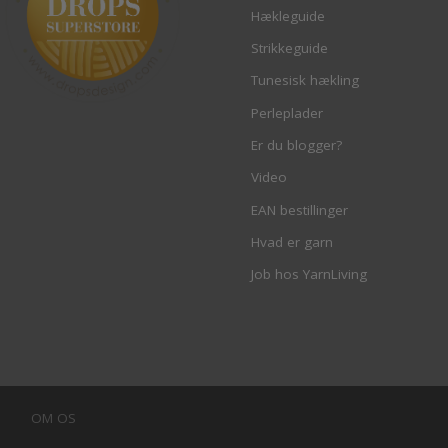
Hækleguide
Strikkeguide
Tunesisk hækling
Perleplader
Er du blogger?
Video
EAN bestillinger
Hvad er garn
Job hos YarnLiving
OM OS