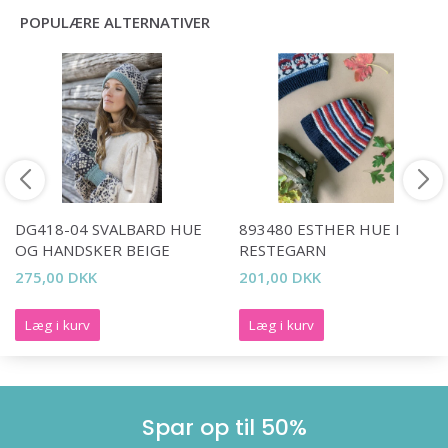
POPULÆRE ALTERNATIVER
strikkeopskrifter og særlige tilbud!
Ja tak
DG418-04 SVALBARD HUE
893480 ESTHER HUE I
OG HANDSKER BEIGE
RESTEGARN
275,00 DKK
201,00 DKK
Læg i kurv
Læg i kurv
Spar op til 50%