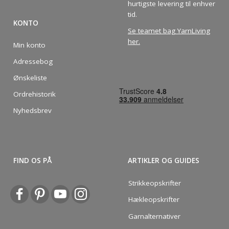
hurtigste levering til enhver
tid.
KONTO
Se teamet bag YarnLiving
her
.
Min konto
Adressebog
Ønskeliste
Ordrehistorik
Nyhedsbrev
FIND OS PÅ
ARTIKLER OG GUIDES
Strikkeopskrifter
Hækleopskrifter
Garnalternativer