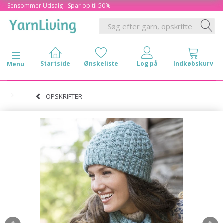
Sensommer Udsalg - Spar op til 50%
Skifte navigation
Menu
OPSKRIFTER