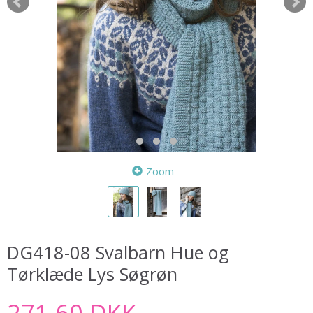
Zoom
DG418-08 Svalbarn Hue og
Tørklæde Lys Søgrøn
271,60 DKK