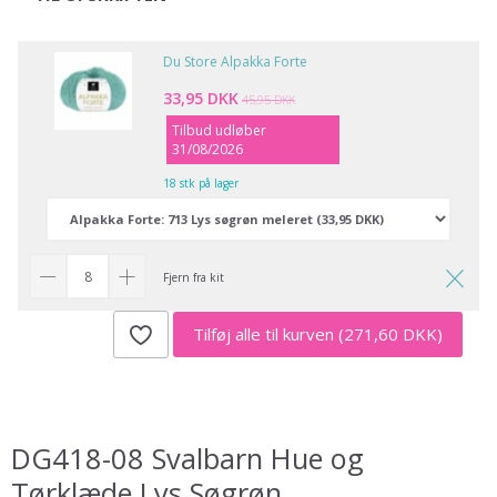
Du Store Alpakka Forte
33,95 DKK
45,95 DKK
Tilbud udløber
31/08/2026
18 stk på lager
Fjern fra kit
Tilføj alle til kurven
(271,60 DKK)
DG418-08 Svalbarn Hue og
Tørklæde Lys Søgrøn