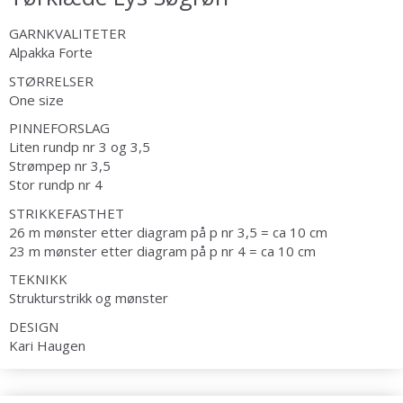
GARNKVALITETER
Alpakka Forte
STØRRELSER
One size
PINNEFORSLAG
Liten rundp nr 3 og 3,5
Strømpep nr 3,5
Stor rundp nr 4
STRIKKEFASTHET
26 m mønster etter diagram på p nr 3,5 = ca 10 cm
23 m mønster etter diagram på p nr 4 = ca 10 cm
TEKNIKK
Strukturstrikk og mønster
Spar op til 50%
DESIGN
Kari Haugen
Bliv en del af vores garn-fællesskab
og få eksklusiv adgang til inspirerende