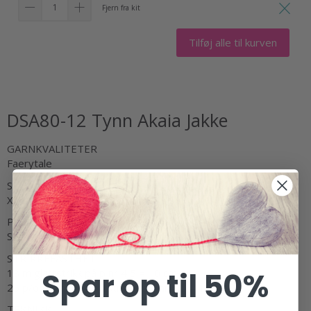
Fjern fra kit
Tilføj alle til kurven
DSA80-12 Tynn Akaia Jakke
GARNKVALITETER
Faerytale
STØRRELSER
XXS-XXXL
PINNEFORSLAG
Stor og liten rundp og strømpep nr 4 og 4,5
STRIKKEFASTHET
Spar op til 50%
18 m glattstrikk på p nr 4,5 = 10 cm
25 p/omganger glattstrikk på p nr 4,5 = 10 cm
TEKNIKK