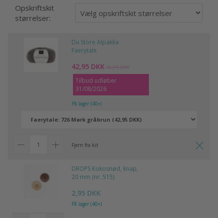
Opskriftskit
størrelser:
Du Store Alpakka
Faerytale
42,95 DKK
56,95 DKK
Tilbud udløber
31/08/2026
På lager (40+)
Fjern fra kit
DROPS Kokosnød, knap,
20 mm (nr. 515)
2,95 DKK
På lager (40+)