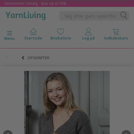
Sensommer Udsalg - Spar op til 50%
Skifte navigation
Menu
OPSKRIFTER