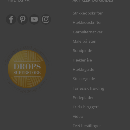
FIND OS PÅ
ARTIKLER OG GUIDES
Strikkeopskrifter
Hækleopskrifter
Garnalternativer
Male på sten
Rundpinde
Hæklenåle
Hækleguide
Strikkeguide
Tunesisk hækling
Perleplader
Er du blogger?
Video
EAN bestillinger