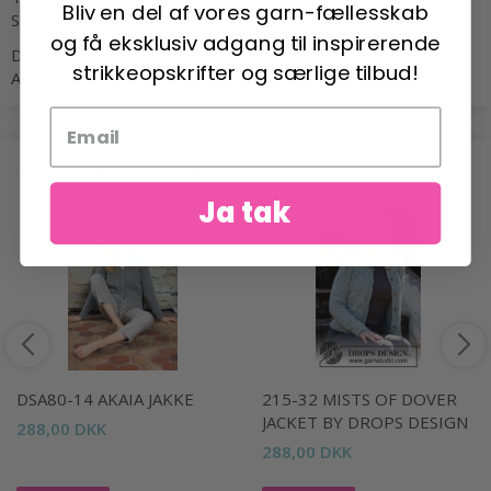
Bliv en del af vores garn-fællesskab
Strikk
og få eksklusiv adgang til inspirerende
DESIGN
strikkeopskrifter og særlige tilbud!
Ane Kydland Thomassen
POPULÆRE ALTERNATIVER
Ja tak
DSA80-14 AKAIA JAKKE
215-32 MISTS OF DOVER
JACKET BY DROPS DESIGN
288,00 DKK
288,00 DKK