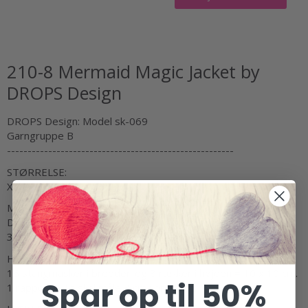
210-8 Mermaid Magic Jacket by
DROPS Design
DROPS Design: Model sk-069
Garngruppe B
-------------------------------------------------------
STØRRELSE:
XS/S - M - L - XL - XXL - XXXL
MATERIALER:
DROPS SKY fra Garnstudio (tilhører garngruppe B)
300-350-350-400-450-500 g farve 15, lys mint
HÆKLEFASTHED:
16 stangmasker i bredden og 8 rækker i højden = 10 x 10 cm.
Spar op til 50%
1 rapport A.1a skal måle 3 cm i bredden.