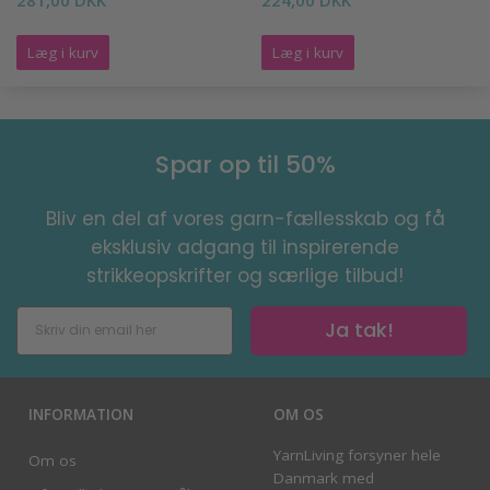
Læg i kurv
Læg i kurv
Spar op til 50%
Bliv en del af vores garn-fællesskab og få
eksklusiv adgang til inspirerende
strikkeopskrifter og særlige tilbud!
Ja tak!
INFORMATION
OM OS
YarnLiving forsyner hele
Om os
Danmark med