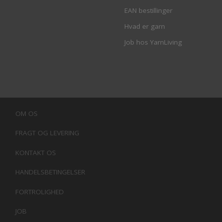
EAN bestillinger
Hvad er garn
Job hos YarnLiving
OM OS
FRAGT OG LEVERING
KONTAKT OS
HANDELSBETINGELSER
FORTROLIGHED
JOB