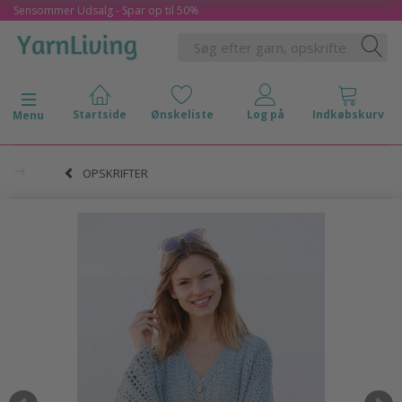
Sensommer Udsalg - Spar op til 50%
Skifte navigation
Menu
OPSKRIFTER