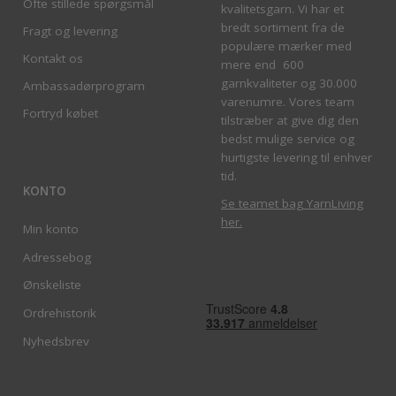
Ofte stillede spørgsmål
kvalitetsgarn. Vi har et
bredt sortiment fra de
Fragt og levering
populære mærker med
Kontakt os
mere end 600
garnkvaliteter og 30.000
Ambassadørprogram
varenumre. Vores team
Fortryd købet
tilstræber at give dig den
bedst mulige service og
hurtigste levering til enhver
tid.
KONTO
Se teamet bag YarnLiving
her
.
Min konto
Adressebog
Ønskeliste
Ordrehistorik
Nyhedsbrev